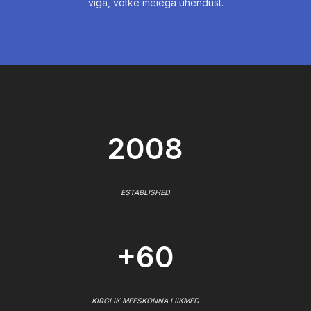
viga, võtke meiega ühendust.
2008
ESTABLISHED
+60
KIRGLIK MEESKONNA LIIKMED