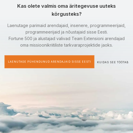
Kas olete valmis oma äritegevuse uuteks
kõrgusteks?
Laenutage parimaid arendajaid, insenere, programmeerijaid,
programmeerijaid ja nõustajaid sisse Eesti.
Fortune 500 ja alustajad valivad Team Extensioni arendajad
oma missioonikriitiliste tarkvaraprojektide jaoks.
LAENUTAGE PÜHENDUNUD ARENDAJAID SISSE EESTI
KUIDAS SEE TÖÖTAB