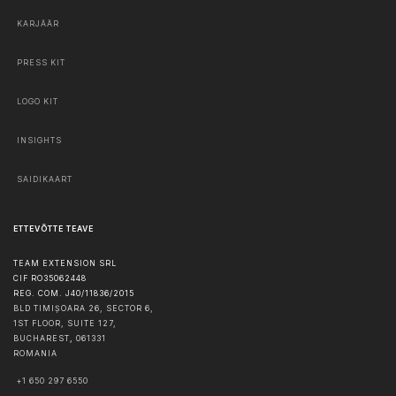
KARJÄÄR
PRESS KIT
LOGO KIT
INSIGHTS
SAIDIKAART
ETTEVÕTTE TEAVE
TEAM EXTENSION SRL
CIF RO35062448
REG. COM. J40/11836/2015
BLD TIMIȘOARA 26, SECTOR 6,
1ST FLOOR, SUITE 127,
BUCHAREST
,
061331
ROMANIA
+1 650 297 6550