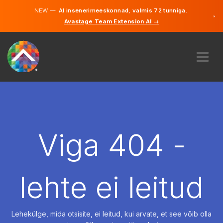
NEW —
AI insenerimeeskonnad, valmis 72 tunniga.
×
Avastage Team Extension AI →
Eesti
Inglise
MEIST
EKSPERTIIS
KUIDAS SEE TÖÖTAB
KARJÄÄR
Viga 404 -
PALKAMA
EESTI
lehte ei leitud
ET
ALUSTAMA
Lehekülge, mida otsisite, ei leitud, kui arvate, et see võib olla