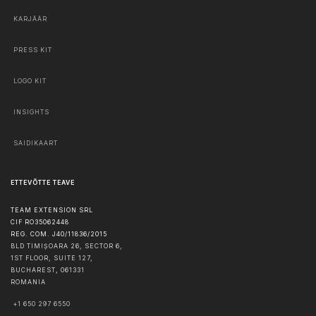
KARJÄÄR
PRESS KIT
LOGO KIT
INSIGHTS
SAIDIKAART
ETTEVÕTTE TEAVE
TEAM EXTENSION SRL
CIF RO35062448
REG. COM. J40/11836/2015
BLD TIMIȘOARA 26, SECTOR 6,
1ST FLOOR, SUITE 127,
BUCHAREST
,
061331
ROMANIA
+1 650 297 6550