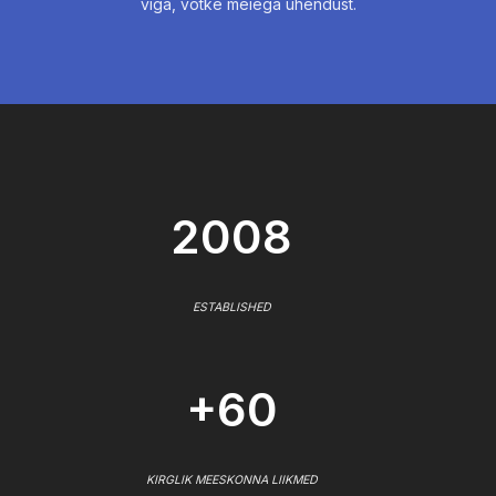
viga, võtke meiega ühendust.
2008
ESTABLISHED
+60
KIRGLIK MEESKONNA LIIKMED