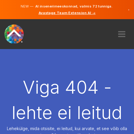
NEW —
AI insenerimeeskonnad, valmis 72 tunniga.
×
Avastage Team Extension AI →
Eesti
Inglise
MEIST
EKSPERTIIS
KUIDAS SEE TÖÖTAB
KARJÄÄR
Viga 404 -
PALKAMA
EESTI
lehte ei leitud
ET
ALUSTAMA
Lehekülge, mida otsisite, ei leitud, kui arvate, et see võib olla