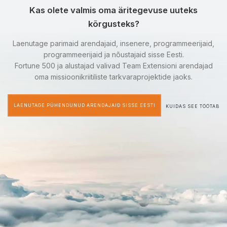
Kas olete valmis oma äritegevuse uuteks
kõrgusteks?
Laenutage parimaid arendajaid, insenere, programmeerijaid,
programmeerijaid ja nõustajaid sisse Eesti.
Fortune 500 ja alustajad valivad Team Extensioni arendajad
oma missioonikriitiliste tarkvaraprojektide jaoks.
LAENUTAGE PÜHENDUNUD ARENDAJAID SISSE EESTI
KUIDAS SEE TÖÖTAB