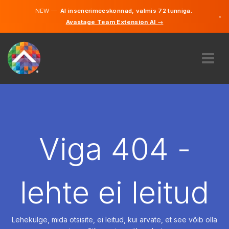
NEW —
AI insenerimeeskonnad, valmis 72 tunniga.
×
Avastage Team Extension AI →
Eesti
Inglise
MEIST
EKSPERTIIS
KUIDAS SEE TÖÖTAB
KARJÄÄR
Viga 404 -
PALKAMA
EESTI
lehte ei leitud
ET
ALUSTAMA
Lehekülge, mida otsisite, ei leitud, kui arvate, et see võib olla