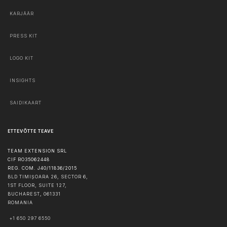
KARJÄÄR
PRESS KIT
LOGO KIT
INSIGHTS
SAIDIKAART
ETTEVÕTTE TEAVE
TEAM EXTENSION SRL
CIF RO35062448
REG. COM. J40/11836/2015
BLD TIMIȘOARA 26, SECTOR 6,
1ST FLOOR, SUITE 127,
BUCHAREST
,
061331
ROMANIA
+1 650 297 6550