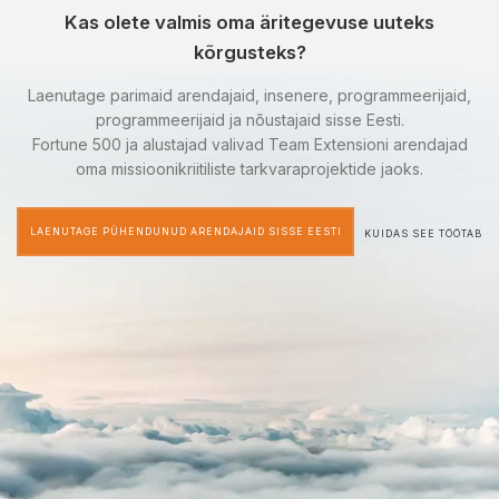
Kas olete valmis oma äritegevuse uuteks
kõrgusteks?
Laenutage parimaid arendajaid, insenere, programmeerijaid,
programmeerijaid ja nõustajaid sisse Eesti.
Fortune 500 ja alustajad valivad Team Extensioni arendajad
oma missioonikriitiliste tarkvaraprojektide jaoks.
LAENUTAGE PÜHENDUNUD ARENDAJAID SISSE EESTI
KUIDAS SEE TÖÖTAB