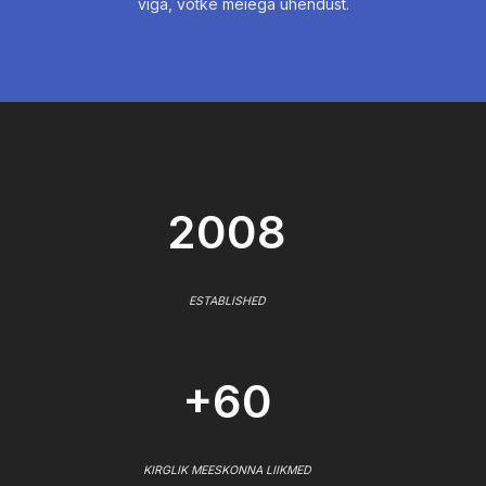
viga, võtke meiega ühendust.
2008
ESTABLISHED
+60
KIRGLIK MEESKONNA LIIKMED