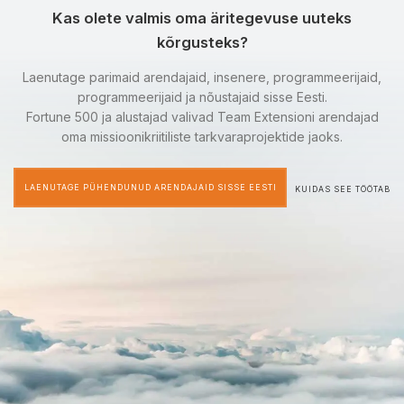
Kas olete valmis oma äritegevuse uuteks
kõrgusteks?
Laenutage parimaid arendajaid, insenere, programmeerijaid,
programmeerijaid ja nõustajaid sisse Eesti.
Fortune 500 ja alustajad valivad Team Extensioni arendajad
oma missioonikriitiliste tarkvaraprojektide jaoks.
LAENUTAGE PÜHENDUNUD ARENDAJAID SISSE EESTI
KUIDAS SEE TÖÖTAB