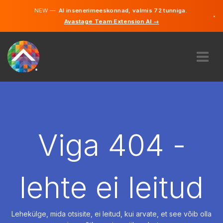
NEW —
AI insenerimeeskonnad, valmis 72 tunniga.
×
Avastage Team Extension AI →
Eesti
Inglise
MEIST
EKSPERTIIS
KUIDAS SEE TÖÖTAB
KARJÄÄR
Viga 404 -
PALKAMA
EESTI
lehte ei leitud
ET
ALUSTAMA
Lehekülge, mida otsisite, ei leitud, kui arvate, et see võib olla