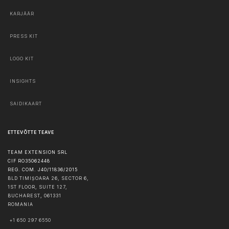
KARJÄÄR
PRESS KIT
LOGO KIT
INSIGHTS
SAIDIKAART
ETTEVÕTTE TEAVE
TEAM EXTENSION SRL
CIF RO35062448
REG. COM. J40/11836/2015
BLD TIMIȘOARA 26, SECTOR 6,
1ST FLOOR, SUITE 127,
BUCHAREST
,
061331
ROMANIA
+1 650 297 6550