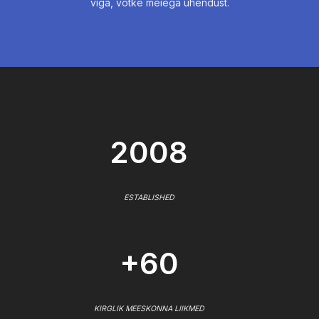
viga, võtke meiega ühendust.
2008
ESTABLISHED
+60
KIRGLIK MEESKONNA LIIKMED