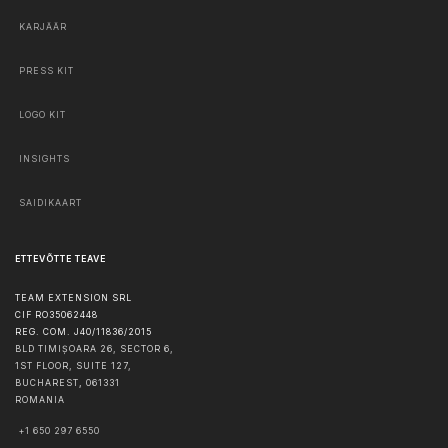
KARJÄÄR
PRESS KIT
LOGO KIT
INSIGHTS
SAIDIKAART
ETTEVÕTTE TEAVE
TEAM EXTENSION SRL
CIF RO35062448
REG. COM. J40/11836/2015
BLD TIMIȘOARA 26, SECTOR 6,
1ST FLOOR, SUITE 127,
BUCHAREST
,
061331
ROMANIA
+1 650 297 6550