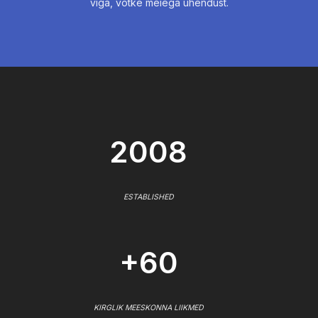
viga, võtke meiega ühendust.
2008
ESTABLISHED
+60
KIRGLIK MEESKONNA LIIKMED