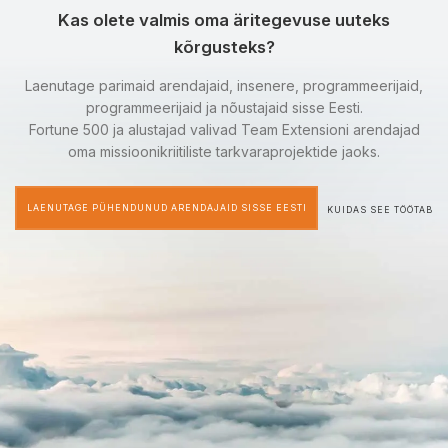
Kas olete valmis oma äritegevuse uuteks
kõrgusteks?
Laenutage parimaid arendajaid, insenere, programmeerijaid,
programmeerijaid ja nõustajaid sisse Eesti.
Fortune 500 ja alustajad valivad Team Extensioni arendajad
oma missioonikriitiliste tarkvaraprojektide jaoks.
LAENUTAGE PÜHENDUNUD ARENDAJAID SISSE EESTI
KUIDAS SEE TÖÖTAB