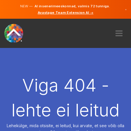
NEW —
AI insenerimeeskonnad, valmis 72 tunniga.
×
Avastage Team Extension AI →
Eesti
Inglise
MEIST
EKSPERTIIS
KUIDAS SEE TÖÖTAB
KARJÄÄR
Viga 404 -
PALKAMA
EESTI
lehte ei leitud
ET
ALUSTAMA
Lehekülge, mida otsisite, ei leitud, kui arvate, et see võib olla