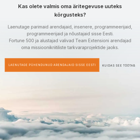
Kas olete valmis oma äritegevuse uuteks
kõrgusteks?
Laenutage parimaid arendajaid, insenere, programmeerijaid,
programmeerijaid ja nõustajaid sisse Eesti.
Fortune 500 ja alustajad valivad Team Extensioni arendajad
oma missioonikriitiliste tarkvaraprojektide jaoks.
LAENUTAGE PÜHENDUNUD ARENDAJAID SISSE EESTI
KUIDAS SEE TÖÖTAB