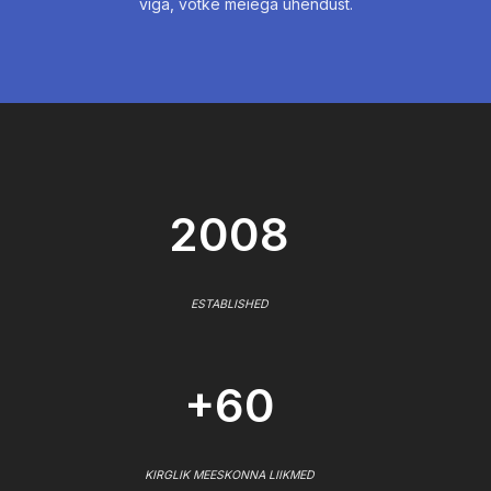
viga, võtke meiega ühendust.
2008
ESTABLISHED
+60
KIRGLIK MEESKONNA LIIKMED