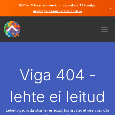
NEW —
AI insenerimeeskonnad, valmis 72 tunniga.
×
Avastage Team Extension AI →
Eesti
Inglise
MEIST
EKSPERTIIS
KUIDAS SEE TÖÖTAB
KARJÄÄR
Viga 404 -
PALKAMA
EESTI
lehte ei leitud
ET
ALUSTAMA
Lehekülge, mida otsisite, ei leitud, kui arvate, et see võib olla