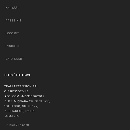
KARJÄÄR
PRESS KIT
LOGO KIT
INSIGHTS
SAIDIKAART
ETTEVÕTTE TEAVE
TEAM EXTENSION SRL
CIF RO35062448
REG. COM. J40/11836/2015
BLD TIMIȘOARA 26, SECTOR 6,
1ST FLOOR, SUITE 127,
BUCHAREST
,
061331
ROMANIA
+1 650 297 6550