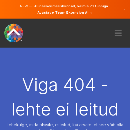
NEW —
AI insenerimeeskonnad, valmis 72 tunniga.
×
Avastage Team Extension AI →
Eesti
Inglise
MEIST
EKSPERTIIS
KUIDAS SEE TÖÖTAB
KARJÄÄR
Viga 404 -
PALKAMA
EESTI
lehte ei leitud
ET
ALUSTAMA
Lehekülge, mida otsisite, ei leitud, kui arvate, et see võib olla