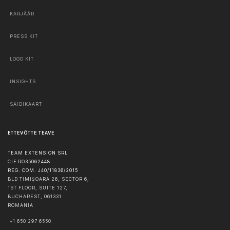
KARJÄÄR
PRESS KIT
LOGO KIT
INSIGHTS
SAIDIKAART
ETTEVÕTTE TEAVE
TEAM EXTENSION SRL
CIF RO35062448
REG. COM. J40/11836/2015
BLD TIMIȘOARA 26, SECTOR 6,
1ST FLOOR, SUITE 127,
BUCHAREST
,
061331
ROMANIA
+1 650 297 6550