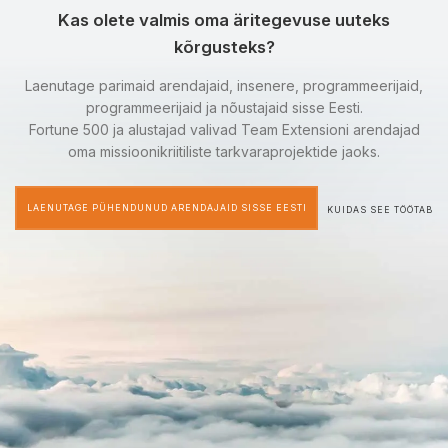
Kas olete valmis oma äritegevuse uuteks
kõrgusteks?
Laenutage parimaid arendajaid, insenere, programmeerijaid,
programmeerijaid ja nõustajaid sisse Eesti.
Fortune 500 ja alustajad valivad Team Extensioni arendajad
oma missioonikriitiliste tarkvaraprojektide jaoks.
LAENUTAGE PÜHENDUNUD ARENDAJAID SISSE EESTI
KUIDAS SEE TÖÖTAB