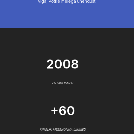
viga, võtke meiega ühendust.
2008
ESTABLISHED
+60
KIRGLIK MEESKONNA LIIKMED