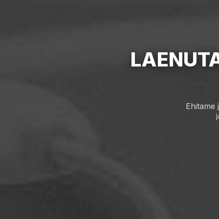
LAENUT
Ehitame 