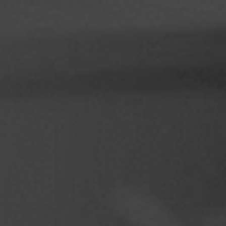
Filipiinid
Serbia
Ukraina