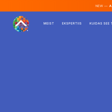
NEW —
AI
Austria
MEIST
EKSPERTIIS
KUIDAS SEE
Soome
Island
Luksemburg
Rootsi
Ühendkuningriik
Albaania
Tšehhi
Ungari
Põhja-Makedoonia