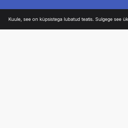
Kuule, see on küpsistega lubatud teatis. Sulgege see ük
2008
+
ESTABLISHED
KIRGLIK MEESKO