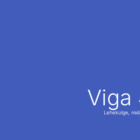
Viga 
Lehekülge, mida 