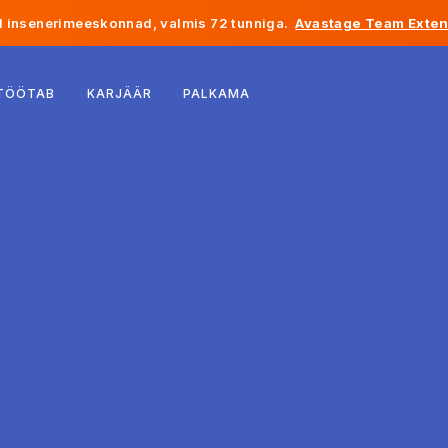
 insenerimeeskonnad, valmis 72 tunniga.
Avastage Team Exten
Belgia
 TÖÖTAB
KARJÄÄR
PALKAMA
Prantsusmaa
Iirimaa
Holland
Šveits
Ameerika Ühendriigid
Bosnia ja Hertsegoviina
Eesti
Läti
Moldova