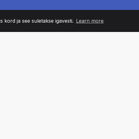
s kord ja see suletakse igavesti.
Learn more
60
+36
7
NNA LIIKMED
COUNTRIES
BÜRO