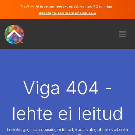
NEW —
AI insenerimeeskonnad, valmis 72 tunniga.
×
Avastage Team Extension AI →
Eesti
Inglise
MEIST
EKSPERTIIS
KUIDAS SEE TÖÖTAB
KARJÄÄR
Viga 404 -
PALKAMA
EESTI
lehte ei leitud
ET
ALUSTAMA
Lehekülge, mida otsisite, ei leitud, kui arvate, et see võib olla