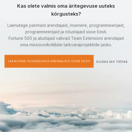
Kas olete valmis oma äritegevuse uuteks
kõrgusteks?
Laenutage parimaid arendajaid, insenere, programmeerijaid,
programmeerijaid ja nõustajaid sisse Eesti.
Fortune 500 ja alustajad valivad Team Extensioni arendajad
oma missioonikriitiliste tarkvaraprojektide jaoks.
LAENUTAGE PÜHENDUNUD ARENDAJAID SISSE EESTI
KUIDAS SEE TÖÖTAB