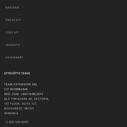
KARJÄÄR
PRESS KIT
LOGO KIT
INSIGHTS
SAIDIKAART
ETTEVÕTTE TEAVE
TEAM EXTENSION SRL
CIF RO35062448
REG. COM. J40/11836/2015
BLD TIMIȘOARA 26, SECTOR 6,
1ST FLOOR, SUITE 127,
BUCHAREST
,
061331
ROMANIA
+1 650 297 6550