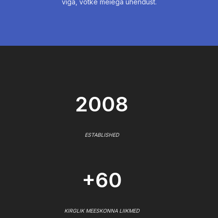
viga, võtke meiega ühendust.
2008
ESTABLISHED
+60
KIRGLIK MEESKONNA LIIKMED