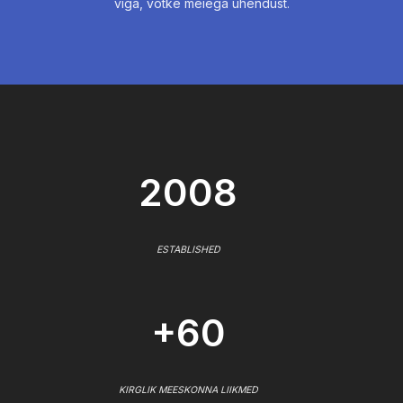
viga, võtke meiega ühendust.
2008
ESTABLISHED
+60
KIRGLIK MEESKONNA LIIKMED