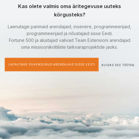
Kas olete valmis oma äritegevuse uuteks
kõrgusteks?
Laenutage parimaid arendajaid, insenere, programmeerijaid,
programmeerijaid ja nõustajaid sisse Eesti.
Fortune 500 ja alustajad valivad Team Extensioni arendajad
oma missioonikriitiliste tarkvaraprojektide jaoks.
LAENUTAGE PÜHENDUNUD ARENDAJAID SISSE EESTI
KUIDAS SEE TÖÖTAB