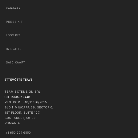
KARJÄÄR
PRESS KIT
LOGO KIT
INSIGHTS
SAIDIKAART
ETTEVÕTTE TEAVE
TEAM EXTENSION SRL
CIF RO35062448
REG. COM. J40/11836/2015
BLD TIMIȘOARA 26, SECTOR 6,
1ST FLOOR, SUITE 127,
BUCHAREST
,
061331
ROMANIA
+1 650 297 6550