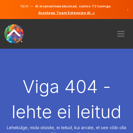
NEW —
AI insenerimeeskonnad, valmis 72 tunniga.
×
Avastage Team Extension AI →
Eesti
Inglise
MEIST
EKSPERTIIS
KUIDAS SEE TÖÖTAB
KARJÄÄR
Viga 404 -
PALKAMA
EESTI
lehte ei leitud
ET
ALUSTAMA
Lehekülge, mida otsisite, ei leitud, kui arvate, et see võib olla