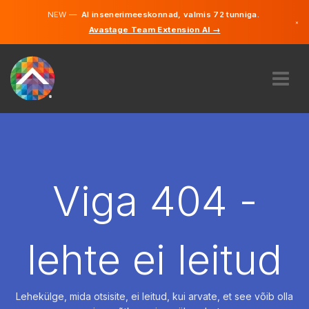
NEW —
AI insenerimeeskonnad, valmis 72 tunniga.
×
Avastage Team Extension AI →
Eesti
Inglise
MEIST
EKSPERTIIS
KUIDAS SEE TÖÖTAB
KARJÄÄR
Viga 404 -
PALKAMA
EESTI
lehte ei leitud
ET
ALUSTAMA
Lehekülge, mida otsisite, ei leitud, kui arvate, et see võib olla