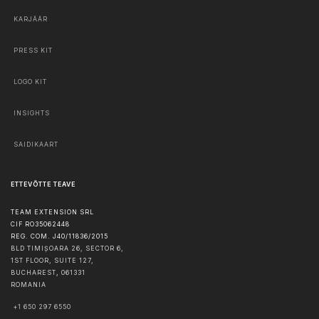
KARJÄÄR
PRESS KIT
LOGO KIT
INSIGHTS
SAIDIKAART
ETTEVÕTTE TEAVE
TEAM EXTENSION SRL
CIF RO35062448
REG. COM. J40/11836/2015
BLD TIMIȘOARA 26, SECTOR 6,
1ST FLOOR, SUITE 127,
BUCHAREST
,
061331
ROMANIA
+1 650 297 6550