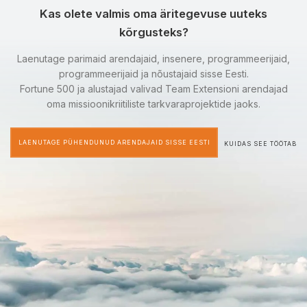
Kas olete valmis oma äritegevuse uuteks
kõrgusteks?
Laenutage parimaid arendajaid, insenere, programmeerijaid,
programmeerijaid ja nõustajaid sisse Eesti.
Fortune 500 ja alustajad valivad Team Extensioni arendajad
oma missioonikriitiliste tarkvaraprojektide jaoks.
LAENUTAGE PÜHENDUNUD ARENDAJAID SISSE EESTI
KUIDAS SEE TÖÖTAB