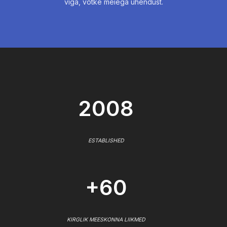
viga, võtke meiega ühendust.
2008
ESTABLISHED
+60
KIRGLIK MEESKONNA LIIKMED