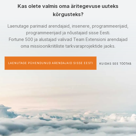
Kas olete valmis oma äritegevuse uuteks
kõrgusteks?
Laenutage parimaid arendajaid, insenere, programmeerijaid,
programmeerijaid ja nõustajaid sisse Eesti.
Fortune 500 ja alustajad valivad Team Extensioni arendajad
oma missioonikriitiliste tarkvaraprojektide jaoks.
LAENUTAGE PÜHENDUNUD ARENDAJAID SISSE EESTI
KUIDAS SEE TÖÖTAB