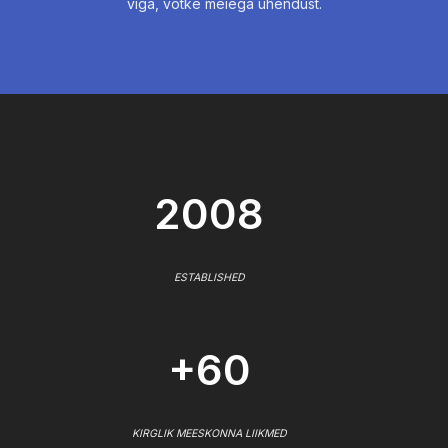
viga, võtke meiega ühendust.
2008
ESTABLISHED
+60
KIRGLIK MEESKONNA LIIKMED