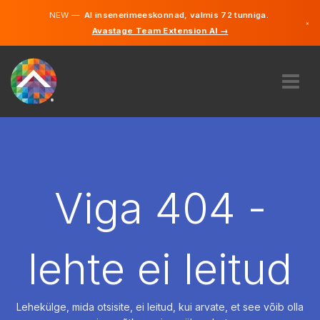
NEW —
AI insenerimeeskonnad, valmis 72 tunniga.
×
Avastage Team Extension AI →
Eesti
Inglise
MEIST
EKSPERTIIS
KUIDAS SEE TÖÖTAB
KARJÄÄR
Viga 404 -
PALKAMA
EESTI
lehte ei leitud
ET
ALUSTAMA
Lehekülge, mida otsisite, ei leitud, kui arvate, et see võib olla