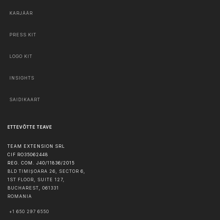
KARJÄÄR
PRESS KIT
LOGO KIT
INSIGHTS
SAIDIKAART
ETTEVÕTTE TEAVE
TEAM EXTENSION SRL
CIF RO35062448
REG. COM. J40/11836/2015
BLD TIMIȘOARA 26, SECTOR 6,
1ST FLOOR, SUITE 127,
BUCHAREST
,
061331
ROMANIA
+1 650 297 6550