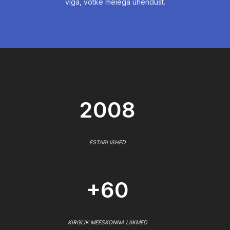
viga, võtke meiega ühendust.
2008
ESTABLISHED
+60
KIRGLIK MEESKONNA LIIKMED