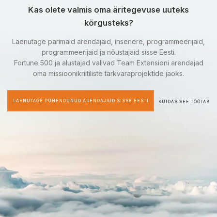
Kas olete valmis oma äritegevuse uuteks
kõrgusteks?
Laenutage parimaid arendajaid, insenere, programmeerijaid,
programmeerijaid ja nõustajaid sisse Eesti.
Fortune 500 ja alustajad valivad Team Extensioni arendajad
oma missioonikriitiliste tarkvaraprojektide jaoks.
LAENUTAGE PÜHENDUNUD ARENDAJAID SISSE EESTI
KUIDAS SEE TÖÖTAB