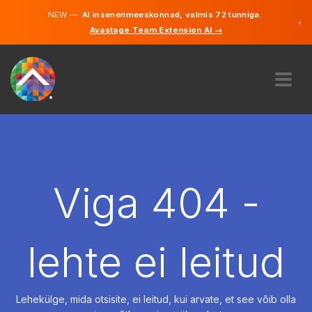
NEW —
AI insenerimeeskonnad, valmis 72 tunniga.
×
Avastage Team Extension AI →
Eesti
Inglise
MEIST
EKSPERTIIS
KUIDAS SEE TÖÖTAB
KARJÄÄR
Viga 404 -
PALKAMA
EESTI
lehte ei leitud
ET
ALUSTAMA
Lehekülge, mida otsisite, ei leitud, kui arvate, et see võib olla