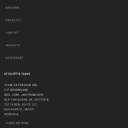
KARJÄÄR
PRESS KIT
LOGO KIT
INSIGHTS
SAIDIKAART
ETTEVÕTTE TEAVE
TEAM EXTENSION SRL
CIF RO35062448
REG. COM. J40/11836/2015
BLD TIMIȘOARA 26, SECTOR 6,
1ST FLOOR, SUITE 127,
BUCHAREST
,
061331
ROMANIA
+1 650 297 6550