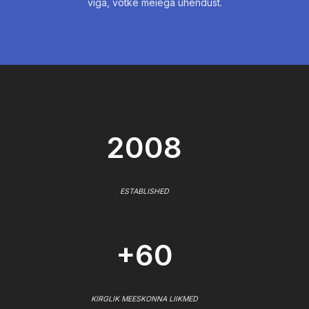
viga, võtke meiega ühendust.
2008
ESTABLISHED
+60
KIRGLIK MEESKONNA LIIKMED