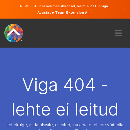
NEW —
AI insenerimeeskonnad, valmis 72 tunniga.
×
Avastage Team Extension AI →
Eesti
Inglise
MEIST
EKSPERTIIS
KUIDAS SEE TÖÖTAB
KARJÄÄR
Viga 404 -
PALKAMA
EESTI
lehte ei leitud
ET
ALUSTAMA
Lehekülge, mida otsisite, ei leitud, kui arvate, et see võib olla