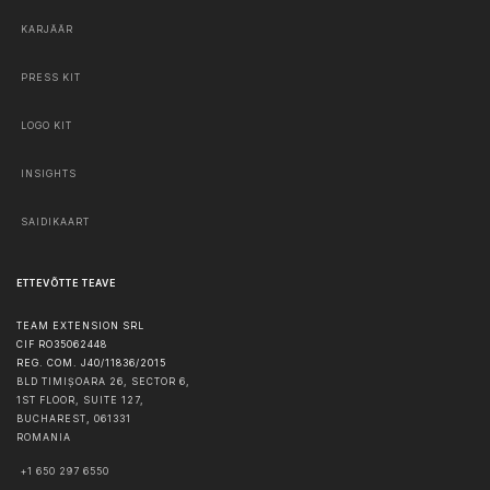
KARJÄÄR
PRESS KIT
LOGO KIT
INSIGHTS
SAIDIKAART
ETTEVÕTTE TEAVE
TEAM EXTENSION SRL
CIF RO35062448
REG. COM. J40/11836/2015
BLD TIMIȘOARA 26, SECTOR 6,
1ST FLOOR, SUITE 127,
BUCHAREST
,
061331
ROMANIA
+1 650 297 6550