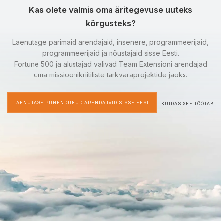
Kas olete valmis oma äritegevuse uuteks
kõrgusteks?
Laenutage parimaid arendajaid, insenere, programmeerijaid,
programmeerijaid ja nõustajaid sisse Eesti.
Fortune 500 ja alustajad valivad Team Extensioni arendajad
oma missioonikriitiliste tarkvaraprojektide jaoks.
LAENUTAGE PÜHENDUNUD ARENDAJAID SISSE EESTI
KUIDAS SEE TÖÖTAB