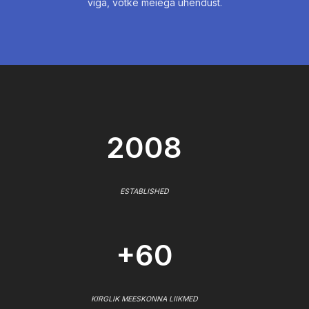
viga, võtke meiega ühendust.
2008
ESTABLISHED
+60
KIRGLIK MEESKONNA LIIKMED