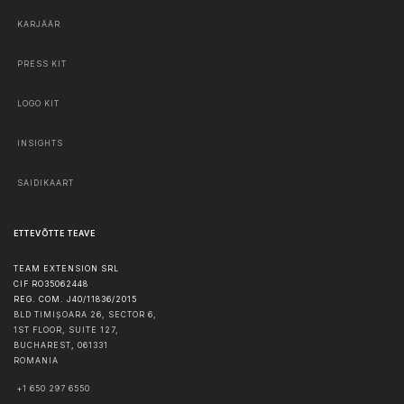
KARJÄÄR
PRESS KIT
LOGO KIT
INSIGHTS
SAIDIKAART
ETTEVÕTTE TEAVE
TEAM EXTENSION SRL
CIF RO35062448
REG. COM. J40/11836/2015
BLD TIMIȘOARA 26, SECTOR 6,
1ST FLOOR, SUITE 127,
BUCHAREST
,
061331
ROMANIA
+1 650 297 6550