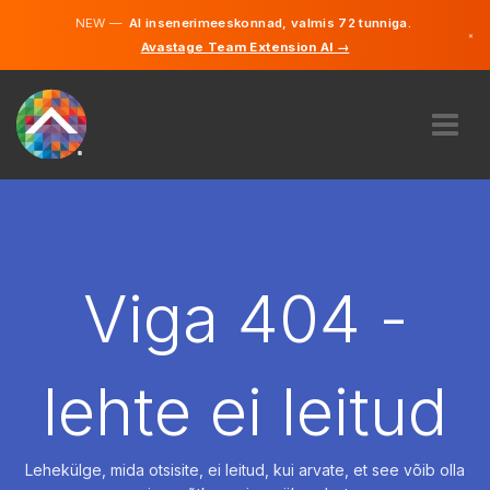
NEW —
AI insenerimeeskonnad, valmis 72 tunniga.
×
Avastage Team Extension AI →
Eesti
Inglise
MEIST
EKSPERTIIS
KUIDAS SEE TÖÖTAB
KARJÄÄR
Viga 404 -
PALKAMA
EESTI
lehte ei leitud
ET
ALUSTAMA
Lehekülge, mida otsisite, ei leitud, kui arvate, et see võib olla