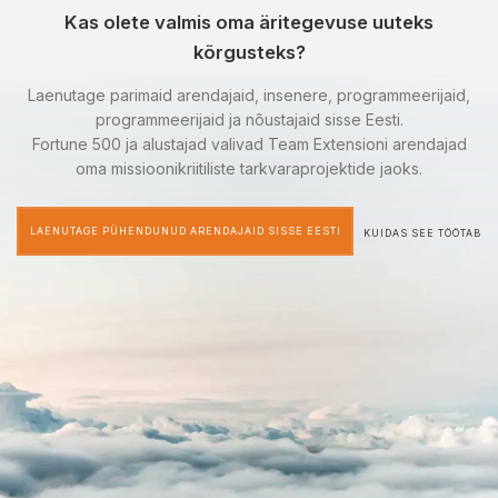
Kas olete valmis oma äritegevuse uuteks
kõrgusteks?
Laenutage parimaid arendajaid, insenere, programmeerijaid,
programmeerijaid ja nõustajaid sisse Eesti.
Fortune 500 ja alustajad valivad Team Extensioni arendajad
oma missioonikriitiliste tarkvaraprojektide jaoks.
LAENUTAGE PÜHENDUNUD ARENDAJAID SISSE EESTI
KUIDAS SEE TÖÖTAB