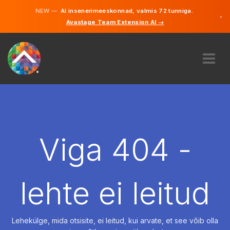
NEW —
AI insenerimeeskonnad, valmis 72 tunniga.
×
Avastage Team Extension AI →
Eesti
Inglise
MEIST
EKSPERTIIS
KUIDAS SEE TÖÖTAB
KARJÄÄR
Viga 404 -
PALKAMA
EESTI
lehte ei leitud
ET
ALUSTAMA
Lehekülge, mida otsisite, ei leitud, kui arvate, et see võib olla