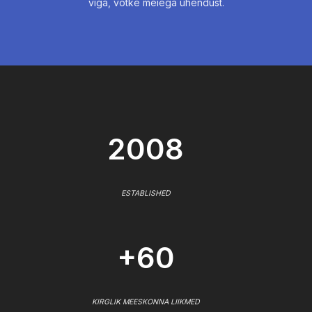
viga, võtke meiega ühendust.
2008
ESTABLISHED
+60
KIRGLIK MEESKONNA LIIKMED