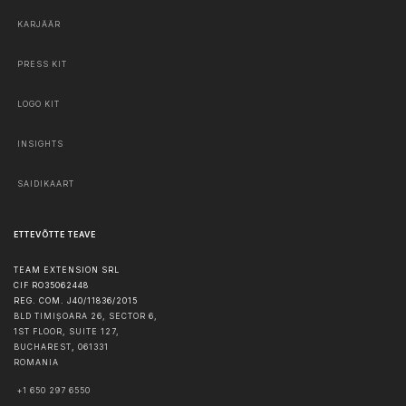
KARJÄÄR
PRESS KIT
LOGO KIT
INSIGHTS
SAIDIKAART
ETTEVÕTTE TEAVE
TEAM EXTENSION SRL
CIF RO35062448
REG. COM. J40/11836/2015
BLD TIMIȘOARA 26, SECTOR 6,
1ST FLOOR, SUITE 127,
BUCHAREST
,
061331
ROMANIA
+1 650 297 6550