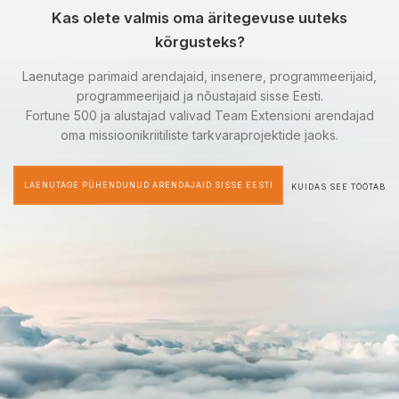
Kas olete valmis oma äritegevuse uuteks
kõrgusteks?
Laenutage parimaid arendajaid, insenere, programmeerijaid,
programmeerijaid ja nõustajaid sisse Eesti.
Fortune 500 ja alustajad valivad Team Extensioni arendajad
oma missioonikriitiliste tarkvaraprojektide jaoks.
LAENUTAGE PÜHENDUNUD ARENDAJAID SISSE EESTI
KUIDAS SEE TÖÖTAB