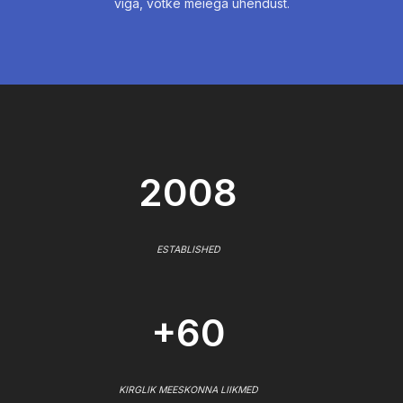
viga, võtke meiega ühendust.
2008
ESTABLISHED
+60
KIRGLIK MEESKONNA LIIKMED