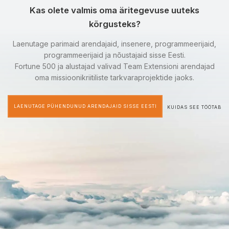
Kas olete valmis oma äritegevuse uuteks
kõrgusteks?
Laenutage parimaid arendajaid, insenere, programmeerijaid,
programmeerijaid ja nõustajaid sisse Eesti.
Fortune 500 ja alustajad valivad Team Extensioni arendajad
oma missioonikriitiliste tarkvaraprojektide jaoks.
LAENUTAGE PÜHENDUNUD ARENDAJAID SISSE EESTI
KUIDAS SEE TÖÖTAB