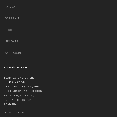
KARJÄÄR
PRESS KIT
LOGO KIT
INSIGHTS
SAIDIKAART
ETTEVÕTTE TEAVE
TEAM EXTENSION SRL
CIF RO35062448
REG. COM. J40/11836/2015
BLD TIMIȘOARA 26, SECTOR 6,
1ST FLOOR, SUITE 127,
BUCHAREST
,
061331
ROMANIA
+1 650 297 6550