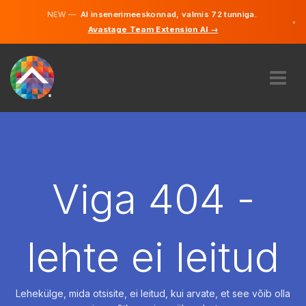
NEW —
AI insenerimeeskonnad, valmis 72 tunniga.
×
Avastage Team Extension AI →
Eesti
Inglise
MEIST
EKSPERTIIS
KUIDAS SEE TÖÖTAB
KARJÄÄR
Viga 404 -
PALKAMA
EESTI
lehte ei leitud
ET
ALUSTAMA
Lehekülge, mida otsisite, ei leitud, kui arvate, et see võib olla