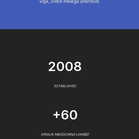
viga, võtke meiega ühendust.
2008
ESTABLISHED
+60
KIRGLIK MEESKONNA LIIKMED