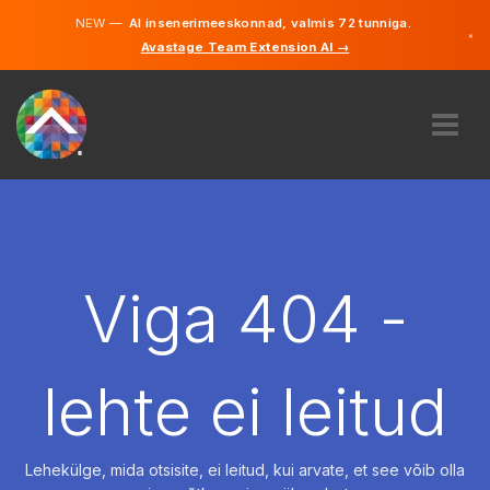
NEW —
AI insenerimeeskonnad, valmis 72 tunniga.
×
Avastage Team Extension AI →
Eesti
Inglise
MEIST
EKSPERTIIS
KUIDAS SEE TÖÖTAB
KARJÄÄR
Viga 404 -
PALKAMA
EESTI
lehte ei leitud
ET
ALUSTAMA
Lehekülge, mida otsisite, ei leitud, kui arvate, et see võib olla