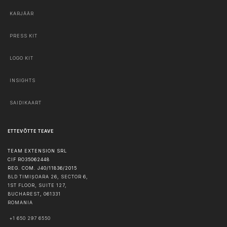
KARJÄÄR
PRESS KIT
LOGO KIT
INSIGHTS
SAIDIKAART
ETTEVÕTTE TEAVE
TEAM EXTENSION SRL
CIF RO35062448
REG. COM. J40/11836/2015
BLD TIMIȘOARA 26, SECTOR 6,
1ST FLOOR, SUITE 127,
BUCHAREST
,
061331
ROMANIA
+1 650 297 6550