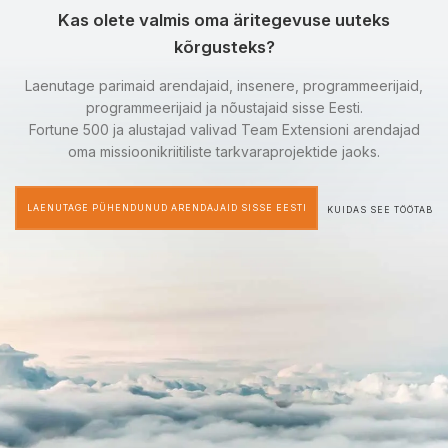
Kas olete valmis oma äritegevuse uuteks
kõrgusteks?
Laenutage parimaid arendajaid, insenere, programmeerijaid,
programmeerijaid ja nõustajaid sisse Eesti.
Fortune 500 ja alustajad valivad Team Extensioni arendajad
oma missioonikriitiliste tarkvaraprojektide jaoks.
LAENUTAGE PÜHENDUNUD ARENDAJAID SISSE EESTI
KUIDAS SEE TÖÖTAB