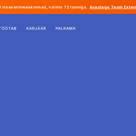
 insenerimeeskonnad, valmis 72 tunniga.
Avastage Team Exten
Belgia
 TÖÖTAB
KARJÄÄR
PALKAMA
Prantsusmaa
Iirimaa
Holland
Šveits
Ameerika Ühendriigid
Bosnia ja Hertsegoviina
Eesti
Läti
Moldova