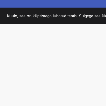
Kuule, see on küpsistega lubatud teatis. Sulgege see ük
2008
+
ESTABLISHED
KIRGLIK MEESKO