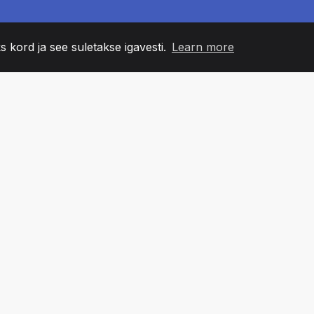
s kord ja see suletakse igavesti.
Learn more
60
+36
7
NNA LIIKMED
COUNTRIES
BÜRO