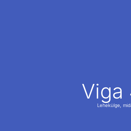
Viga 
Lehekülge, mida 