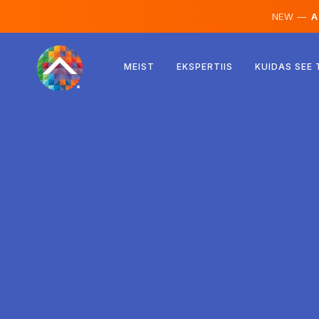
NEW —
AI
Austria
MEIST
EKSPERTIIS
KUIDAS SEE
Soome
Island
Luksemburg
Rootsi
Ühendkuningriik
Albaania
Tšehhi
Ungari
Põhja-Makedoonia