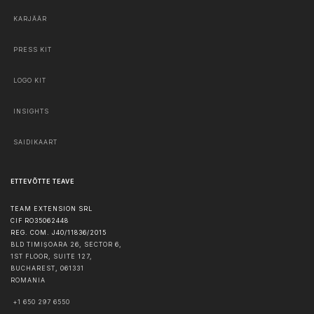
KARJÄÄR
PRESS KIT
LOGO KIT
INSIGHTS
SAIDIKAART
ETTEVÕTTE TEAVE
TEAM EXTENSION SRL
CIF RO35062448
REG. COM. J40/11836/2015
BLD TIMIȘOARA 26, SECTOR 6,
1ST FLOOR, SUITE 127,
BUCHAREST
,
061331
ROMANIA
+1 650 297 6550