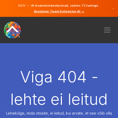
NEW —
AI insenerimeeskonnad, valmis 72 tunniga.
×
Avastage Team Extension AI →
Eesti
Inglise
MEIST
EKSPERTIIS
KUIDAS SEE TÖÖTAB
KARJÄÄR
Viga 404 -
PALKAMA
EESTI
lehte ei leitud
ET
ALUSTAMA
Lehekülge, mida otsisite, ei leitud, kui arvate, et see võib olla