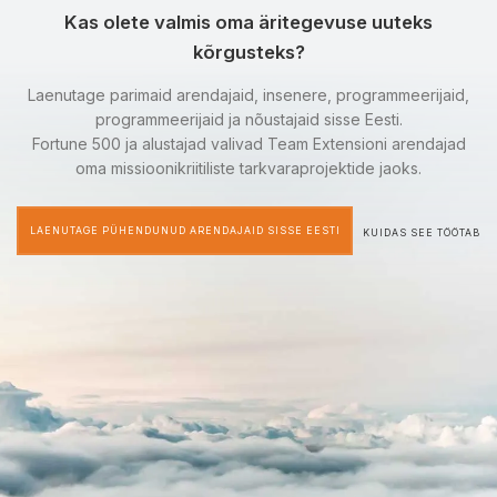
Kas olete valmis oma äritegevuse uuteks
kõrgusteks?
Laenutage parimaid arendajaid, insenere, programmeerijaid,
programmeerijaid ja nõustajaid sisse Eesti.
Fortune 500 ja alustajad valivad Team Extensioni arendajad
oma missioonikriitiliste tarkvaraprojektide jaoks.
LAENUTAGE PÜHENDUNUD ARENDAJAID SISSE EESTI
KUIDAS SEE TÖÖTAB