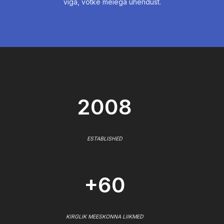
viga, võtke meiega ühendust.
2008
ESTABLISHED
+60
KIRGLIK MEESKONNA LIIKMED