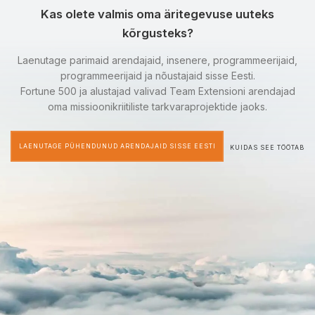
Kas olete valmis oma äritegevuse uuteks
kõrgusteks?
Laenutage parimaid arendajaid, insenere, programmeerijaid,
programmeerijaid ja nõustajaid sisse Eesti.
Fortune 500 ja alustajad valivad Team Extensioni arendajad
oma missioonikriitiliste tarkvaraprojektide jaoks.
LAENUTAGE PÜHENDUNUD ARENDAJAID SISSE EESTI
KUIDAS SEE TÖÖTAB