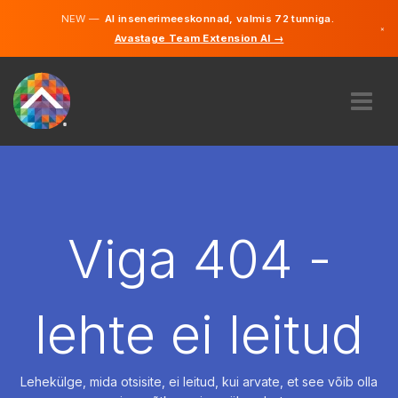
NEW —
AI insenerimeeskonnad, valmis 72 tunniga.
×
Avastage Team Extension AI →
Eesti
Inglise
MEIST
EKSPERTIIS
KUIDAS SEE TÖÖTAB
KARJÄÄR
Viga 404 -
PALKAMA
EESTI
lehte ei leitud
ET
ALUSTAMA
Lehekülge, mida otsisite, ei leitud, kui arvate, et see võib olla