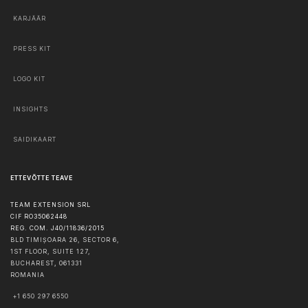
KARJÄÄR
PRESS KIT
LOGO KIT
INSIGHTS
SAIDIKAART
ETTEVÕTTE TEAVE
TEAM EXTENSION SRL
CIF RO35062448
REG. COM. J40/11836/2015
BLD TIMIȘOARA 26, SECTOR 6,
1ST FLOOR, SUITE 127,
BUCHAREST
,
061331
ROMANIA
+1 650 297 6550