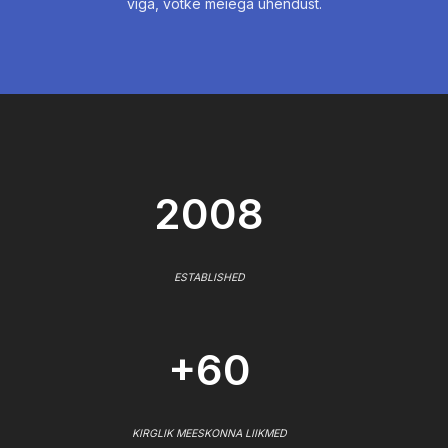
viga, võtke meiega ühendust.
2008
ESTABLISHED
+60
KIRGLIK MEESKONNA LIIKMED