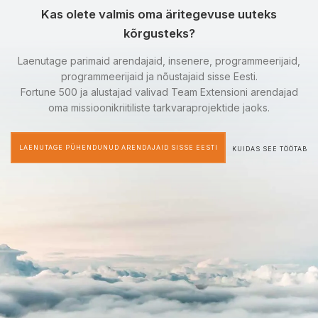
Kas olete valmis oma äritegevuse uuteks
kõrgusteks?
Laenutage parimaid arendajaid, insenere, programmeerijaid,
programmeerijaid ja nõustajaid sisse Eesti.
Fortune 500 ja alustajad valivad Team Extensioni arendajad
oma missioonikriitiliste tarkvaraprojektide jaoks.
LAENUTAGE PÜHENDUNUD ARENDAJAID SISSE EESTI
KUIDAS SEE TÖÖTAB