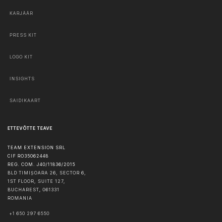
KARJÄÄR
PRESS KIT
LOGO KIT
INSIGHTS
SAIDIKAART
ETTEVÕTTE TEAVE
TEAM EXTENSION SRL
CIF RO35062448
REG. COM. J40/11836/2015
BLD TIMIȘOARA 26, SECTOR 6,
1ST FLOOR, SUITE 127,
BUCHAREST
,
061331
ROMANIA
+1 650 297 6550