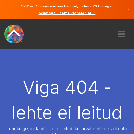
NEW —
AI insenerimeeskonnad, valmis 72 tunniga.
×
Avastage Team Extension AI →
Eesti
Inglise
MEIST
EKSPERTIIS
KUIDAS SEE TÖÖTAB
KARJÄÄR
Viga 404 -
PALKAMA
EESTI
lehte ei leitud
ET
ALUSTAMA
Lehekülge, mida otsisite, ei leitud, kui arvate, et see võib olla