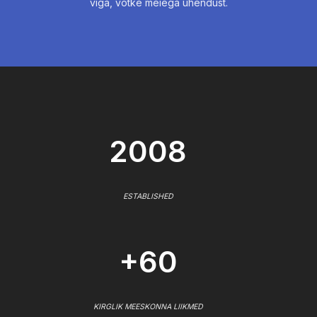
viga, võtke meiega ühendust.
2008
ESTABLISHED
+60
KIRGLIK MEESKONNA LIIKMED