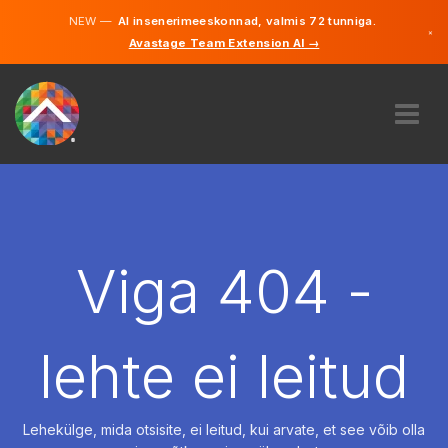
NEW —
AI insenerimeeskonnad, valmis 72 tunniga.
×
Avastage Team Extension AI →
Eesti
Inglise
MEIST
EKSPERTIIS
KUIDAS SEE TÖÖTAB
KARJÄÄR
Viga 404 -
PALKAMA
EESTI
lehte ei leitud
ET
ALUSTAMA
Lehekülge, mida otsisite, ei leitud, kui arvate, et see võib olla