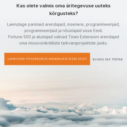
Kas olete valmis oma äritegevuse uuteks
kõrgusteks?
Laenutage parimaid arendajaid, insenere, programmeerijaid,
programmeerijaid ja nõustajaid sisse Eesti.
Fortune 500 ja alustajad valivad Team Extensioni arendajad
oma missioonikriitiliste tarkvaraprojektide jaoks.
LAENUTAGE PÜHENDUNUD ARENDAJAID SISSE EESTI
KUIDAS SEE TÖÖTAB