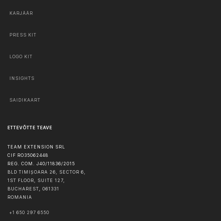
KARJÄÄR
PRESS KIT
LOGO KIT
INSIGHTS
SAIDIKAART
ETTEVÕTTE TEAVE
TEAM EXTENSION SRL
CIF RO35062448
REG. COM. J40/11836/2015
BLD TIMIȘOARA 26, SECTOR 6,
1ST FLOOR, SUITE 127,
BUCHAREST
,
061331
ROMANIA
+1 650 297 6550