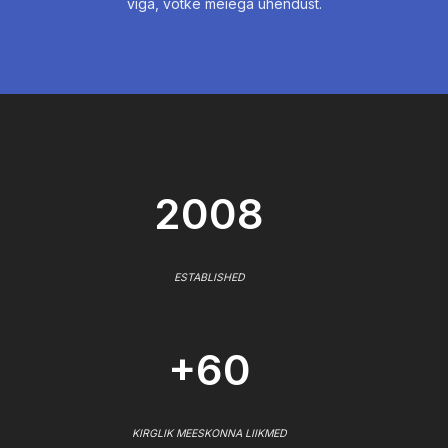
viga, võtke meiega ühendust.
2008
ESTABLISHED
+60
KIRGLIK MEESKONNA LIIKMED