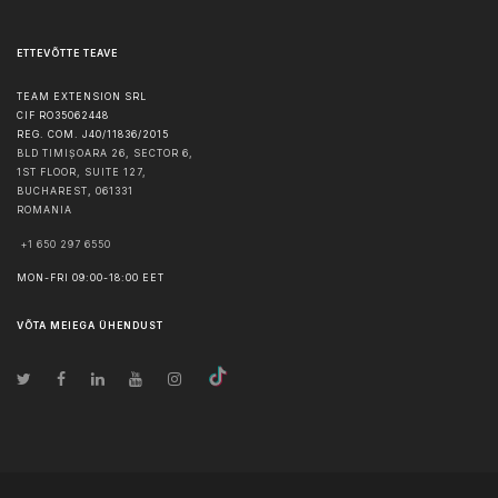
ETTEVÕTTE TEAVE
TEAM EXTENSION SRL
CIF RO35062448
REG. COM. J40/11836/2015
BLD TIMIȘOARA 26, SECTOR 6,
1ST FLOOR, SUITE 127,
BUCHAREST
,
061331
ROMANIA
+1 650 297 6550
MON-FRI 09:00-18:00 EET
VÕTA MEIEGA ÜHENDUST