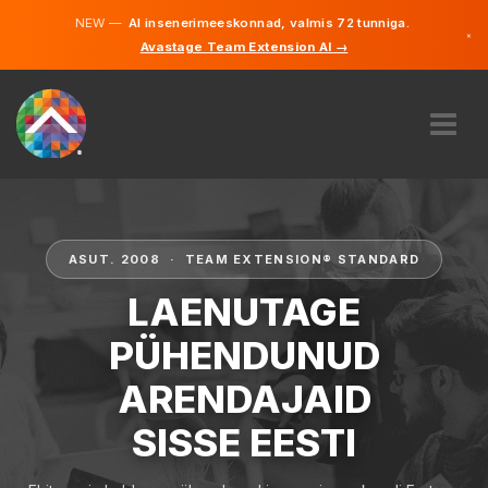
NEW —
AI insenerimeeskonnad, valmis 72 tunniga.
×
Avastage Team Extension AI →
Eesti
Inglise
MEIST
EKSPERTIIS
KUIDAS SEE TÖÖTAB
ASUT. 2008 · TEAM EXTENSION® STANDARD
KARJÄÄR
LAENUTAGE
PALKAMA
PÜHENDUNUD
EESTI
ARENDAJAID
ET
SISSE EESTI
ALUSTAMA