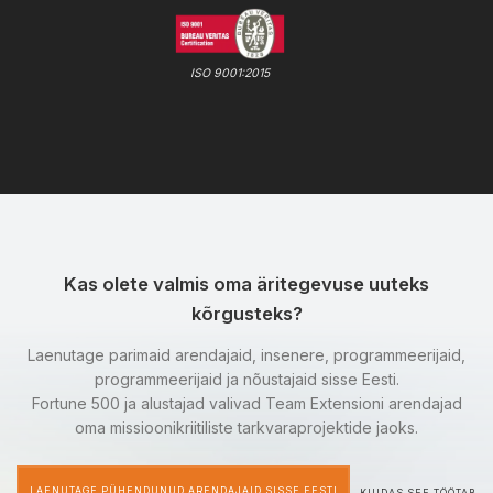
ISO 9001:2015
Kas olete valmis oma äritegevuse uuteks
kõrgusteks?
Laenutage parimaid arendajaid, insenere, programmeerijaid,
programmeerijaid ja nõustajaid sisse Eesti.
Fortune 500 ja alustajad valivad Team Extensioni arendajad
oma missioonikriitiliste tarkvaraprojektide jaoks.
LAENUTAGE PÜHENDUNUD ARENDAJAID SISSE EESTI
KUIDAS SEE TÖÖTAB