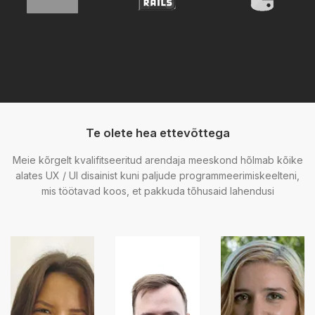
Te olete hea ettevõttega
Meie kõrgelt kvalifitseeritud arendaja meeskond hõlmab kõike
alates UX / UI disainist kuni paljude programmeerimiskeelteni,
mis töötavad koos, et pakkuda tõhusaid lahendusi