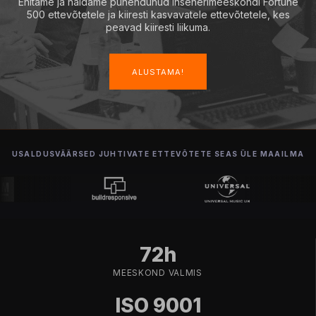
Ehitame ja haldame pühendunud insenerimeeskondi Fortune
500 ettevõtetele ja kiiresti kasvavatele ettevõtetele, kes
peavad kiiresti liikuma.
ALUSTAMA!
USALDUSVÄÄRSED JUHTIVATE ETTEVÕTETE SEAS ÜLE MAAILMA
72h
MEESKOND VALMIS
ISO 9001