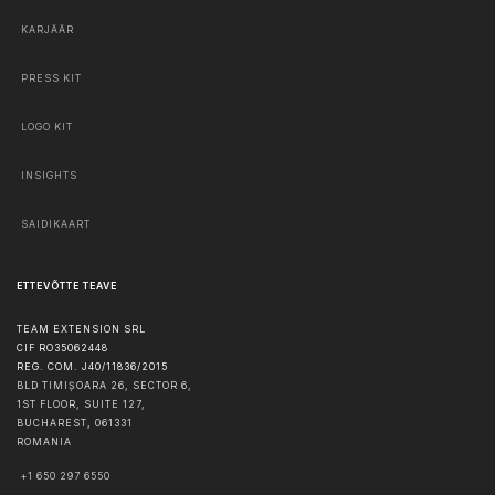
KARJÄÄR
PRESS KIT
LOGO KIT
INSIGHTS
SAIDIKAART
ETTEVÕTTE TEAVE
TEAM EXTENSION SRL
CIF RO35062448
REG. COM. J40/11836/2015
BLD TIMIȘOARA 26, SECTOR 6,
1ST FLOOR, SUITE 127,
BUCHAREST
,
061331
ROMANIA
+1 650 297 6550