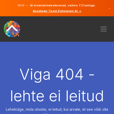
NEW —
AI insenerimeeskonnad, valmis 72 tunniga.
×
Avastage Team Extension AI →
Eesti
Inglise
MEIST
EKSPERTIIS
KUIDAS SEE TÖÖTAB
KARJÄÄR
Viga 404 -
PALKAMA
EESTI
lehte ei leitud
ET
ALUSTAMA
Lehekülge, mida otsisite, ei leitud, kui arvate, et see võib olla