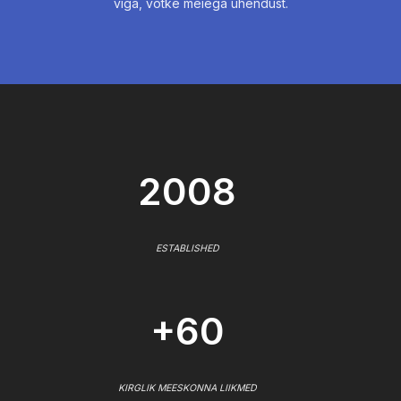
viga, võtke meiega ühendust.
2008
ESTABLISHED
+60
KIRGLIK MEESKONNA LIIKMED