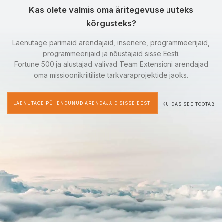
Kas olete valmis oma äritegevuse uuteks
kõrgusteks?
Laenutage parimaid arendajaid, insenere, programmeerijaid,
programmeerijaid ja nõustajaid sisse Eesti.
Fortune 500 ja alustajad valivad Team Extensioni arendajad
oma missioonikriitiliste tarkvaraprojektide jaoks.
LAENUTAGE PÜHENDUNUD ARENDAJAID SISSE EESTI
KUIDAS SEE TÖÖTAB