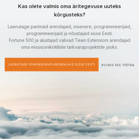
Kas olete valmis oma äritegevuse uuteks
kõrgusteks?
Laenutage parimaid arendajaid, insenere, programmeerijaid,
programmeerijaid ja nõustajaid sisse Eesti.
Fortune 500 ja alustajad valivad Team Extensioni arendajad
oma missioonikriitiliste tarkvaraprojektide jaoks.
LAENUTAGE PÜHENDUNUD ARENDAJAID SISSE EESTI
KUIDAS SEE TÖÖTAB