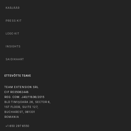
KARJÄÄR
PRESS KIT
LOGO KIT
INSIGHTS
SAIDIKAART
ETTEVÕTTE TEAVE
TEAM EXTENSION SRL
CIF RO35062448
REG. COM. J40/11836/2015
BLD TIMIȘOARA 26, SECTOR 6,
1ST FLOOR, SUITE 127,
BUCHAREST
,
061331
ROMANIA
+1 650 297 6550