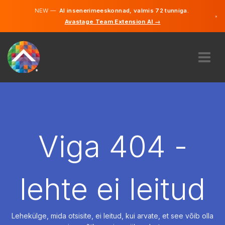
NEW —
AI insenerimeeskonnad, valmis 72 tunniga.
×
Avastage Team Extension AI →
Eesti
Inglise
MEIST
EKSPERTIIS
KUIDAS SEE TÖÖTAB
KARJÄÄR
Viga 404 -
PALKAMA
EESTI
lehte ei leitud
ET
ALUSTAMA
Lehekülge, mida otsisite, ei leitud, kui arvate, et see võib olla