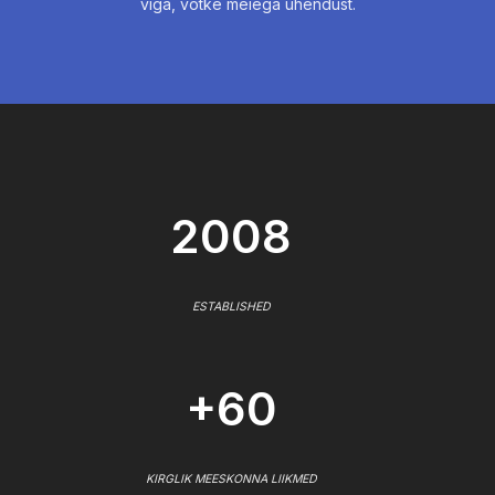
viga, võtke meiega ühendust.
2008
ESTABLISHED
+60
KIRGLIK MEESKONNA LIIKMED