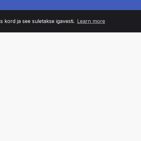
s kord ja see suletakse igavesti.
Learn more
60
+36
7
NNA LIIKMED
COUNTRIES
BÜRO