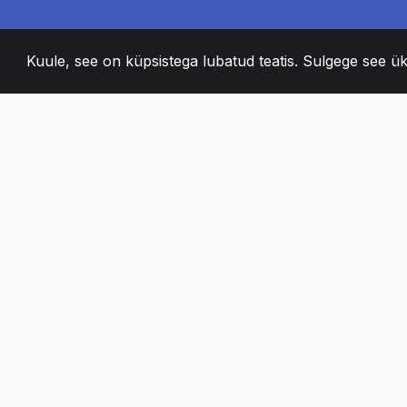
Kuule, see on küpsistega lubatud teatis. Sulgege see ük
2008
+
ESTABLISHED
KIRGLIK MEESKO