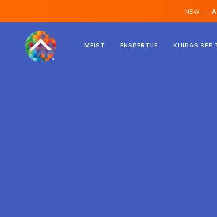
NEW —
AI
Austria
MEIST
EKSPERTIIS
KUIDAS SEE
Soome
Island
Luksemburg
Rootsi
Ühendkuningriik
Albaania
Tšehhi
Ungari
Põhja-Makedoonia