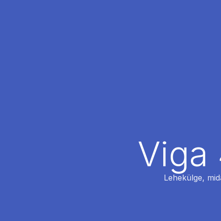
Viga 
Lehekülge, mida 