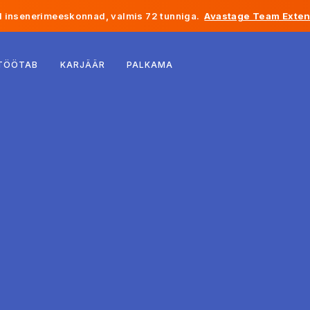
 insenerimeeskonnad, valmis 72 tunniga.
Avastage Team Exten
Belgia
 TÖÖTAB
KARJÄÄR
PALKAMA
Prantsusmaa
Iirimaa
Holland
Šveits
Ameerika Ühendriigid
Bosnia ja Hertsegoviina
Eesti
Läti
Moldova