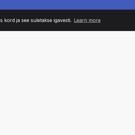
s kord ja see suletakse igavesti.
Learn more
60
+36
7
NNA LIIKMED
COUNTRIES
BÜRO