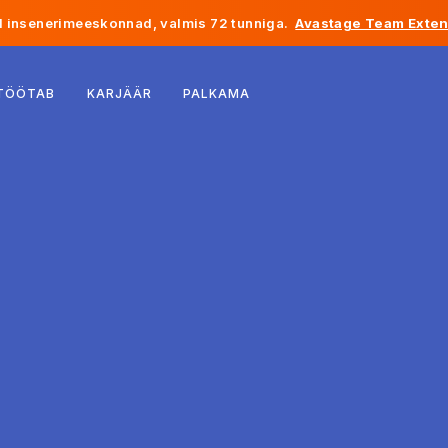
 insenerimeeskonnad, valmis 72 tunniga.
Avastage Team Exten
Belgia
 TÖÖTAB
KARJÄÄR
PALKAMA
Prantsusmaa
Iirimaa
Holland
Šveits
Ameerika Ühendriigid
Bosnia ja Hertsegoviina
Eesti
Läti
Moldova