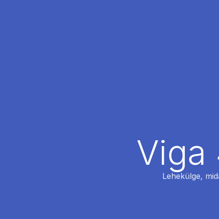
Viga 
Lehekülge, mida 