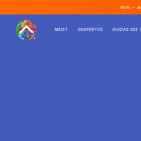
NEW —
AI
Austria
MEIST
EKSPERTIIS
KUIDAS SEE
Soome
Island
Luksemburg
Rootsi
Ühendkuningriik
Albaania
Tšehhi
Ungari
Põhja-Makedoonia