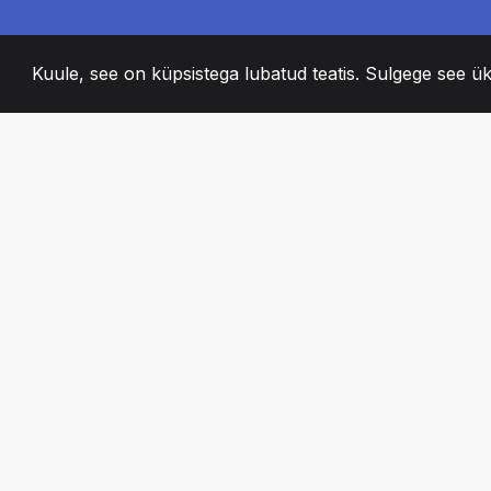
Kuule, see on küpsistega lubatud teatis. Sulgege see ük
2008
+
ESTABLISHED
KIRGLIK MEESKO