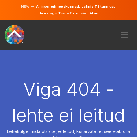
NEW —
AI insenerimeeskonnad, valmis 72 tunniga.
×
Avastage Team Extension AI →
Eesti
Inglise
MEIST
EKSPERTIIS
KUIDAS SEE TÖÖTAB
KARJÄÄR
Viga 404 -
PALKAMA
EESTI
lehte ei leitud
ET
ALUSTAMA
Lehekülge, mida otsisite, ei leitud, kui arvate, et see võib olla