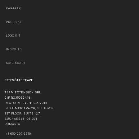
KARJÄÄR
PRESS KIT
LOGO KIT
INSIGHTS
SAIDIKAART
ETTEVÕTTE TEAVE
TEAM EXTENSION SRL
CIF RO35062448
REG. COM. J40/11836/2015
BLD TIMIȘOARA 26, SECTOR 6,
1ST FLOOR, SUITE 127,
BUCHAREST
,
061331
ROMANIA
+1 650 297 6550