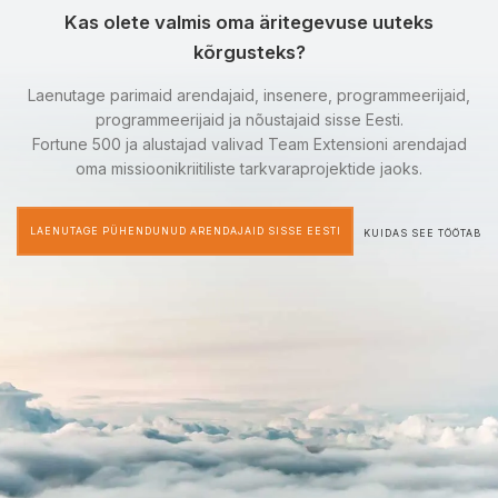
Kas olete valmis oma äritegevuse uuteks
kõrgusteks?
Laenutage parimaid arendajaid, insenere, programmeerijaid,
programmeerijaid ja nõustajaid sisse Eesti.
Fortune 500 ja alustajad valivad Team Extensioni arendajad
oma missioonikriitiliste tarkvaraprojektide jaoks.
LAENUTAGE PÜHENDUNUD ARENDAJAID SISSE EESTI
KUIDAS SEE TÖÖTAB