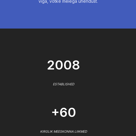
viga, võtke meiega ühendust.
2008
ESTABLISHED
+60
KIRGLIK MEESKONNA LIIKMED