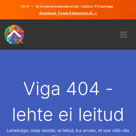
NEW —
AI insenerimeeskonnad, valmis 72 tunniga.
×
Avastage Team Extension AI →
Eesti
Inglise
MEIST
EKSPERTIIS
KUIDAS SEE TÖÖTAB
KARJÄÄR
Viga 404 -
PALKAMA
EESTI
lehte ei leitud
ET
ALUSTAMA
Lehekülge, mida otsisite, ei leitud, kui arvate, et see võib olla