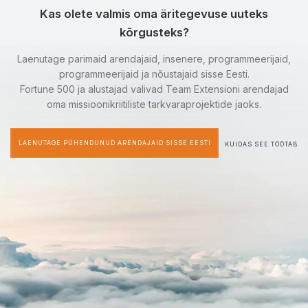
Kas olete valmis oma äritegevuse uuteks
kõrgusteks?
Laenutage parimaid arendajaid, insenere, programmeerijaid,
programmeerijaid ja nõustajaid sisse Eesti.
Fortune 500 ja alustajad valivad Team Extensioni arendajad
oma missioonikriitiliste tarkvaraprojektide jaoks.
LAENUTAGE PÜHENDUNUD ARENDAJAID SISSE EESTI
KUIDAS SEE TÖÖTAB