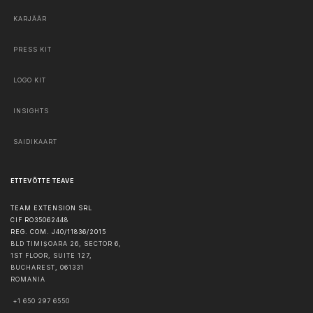
KARJÄÄR
PRESS KIT
LOGO KIT
INSIGHTS
SAIDIKAART
ETTEVÕTTE TEAVE
TEAM EXTENSION SRL
CIF RO35062448
REG. COM. J40/11836/2015
BLD TIMIȘOARA 26, SECTOR 6,
1ST FLOOR, SUITE 127,
BUCHAREST
,
061331
ROMANIA
+1 650 297 6550