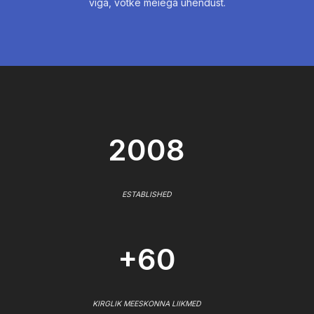
viga, võtke meiega ühendust.
2008
ESTABLISHED
+60
KIRGLIK MEESKONNA LIIKMED