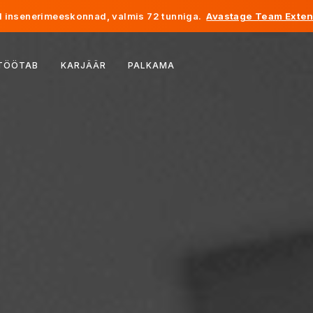
 insenerimeeskonnad, valmis 72 tunniga.
Avastage Team Exten
Belgia
 TÖÖTAB
KARJÄÄR
PALKAMA
Prantsusmaa
Iirimaa
Holland
Šveits
Ameerika Ühendriigid
Bosnia ja Hertsegoviina
Eesti
Läti
Moldova