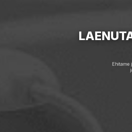
LAENUT
Ehitame 