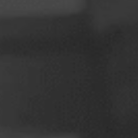
Poola
Sloveenia
Vietnam