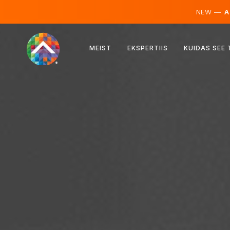
NEW —
AI
Austria
MEIST
EKSPERTIIS
KUIDAS SEE
Soome
Island
Luksemburg
Rootsi
Ühendkuningriik
Albaania
Tšehhi
Ungari
Põhja-Makedoonia