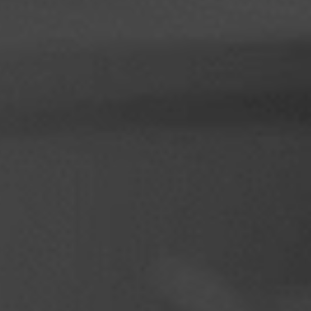
Filipiinid
Serbia
Ukraina