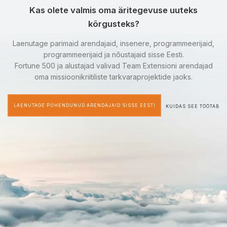
Kas olete valmis oma äritegevuse uuteks
kõrgusteks?
Laenutage parimaid arendajaid, insenere, programmeerijaid,
programmeerijaid ja nõustajaid sisse Eesti.
Fortune 500 ja alustajad valivad Team Extensioni arendajad
oma missioonikriitiliste tarkvaraprojektide jaoks.
LAENUTAGE PÜHENDUNUD ARENDAJAID SISSE EESTI
KUIDAS SEE TÖÖTAB