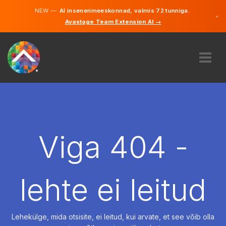
NEW —
AI insenerimeeskonnad, valmis 72 tunniga.
×
Avastage Team Extension AI →
Eesti
Inglise
MEIST
EKSPERTIIS
KUIDAS SEE TÖÖTAB
KARJÄÄR
Viga 404 -
PALKAMA
EESTI
lehte ei leitud
ET
ALUSTAMA
Lehekülge, mida otsisite, ei leitud, kui arvate, et see võib olla