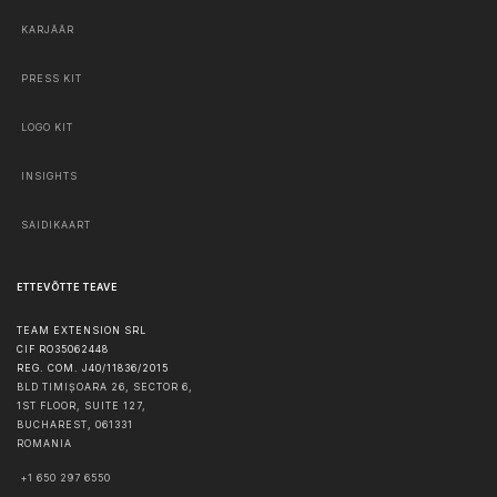
KARJÄÄR
PRESS KIT
LOGO KIT
INSIGHTS
SAIDIKAART
ETTEVÕTTE TEAVE
TEAM EXTENSION SRL
CIF RO35062448
REG. COM. J40/11836/2015
BLD TIMIȘOARA 26, SECTOR 6,
1ST FLOOR, SUITE 127,
BUCHAREST
,
061331
ROMANIA
+1 650 297 6550