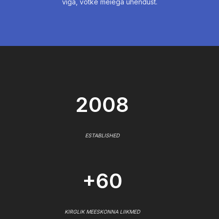
viga, võtke meiega ühendust.
2008
ESTABLISHED
+60
KIRGLIK MEESKONNA LIIKMED