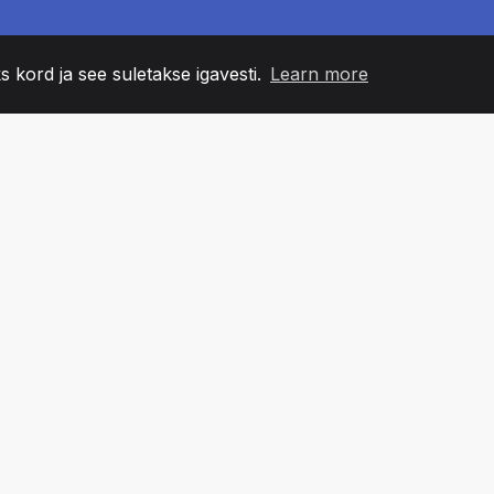
s kord ja see suletakse igavesti.
Learn more
60
+36
7
NNA LIIKMED
COUNTRIES
BÜRO