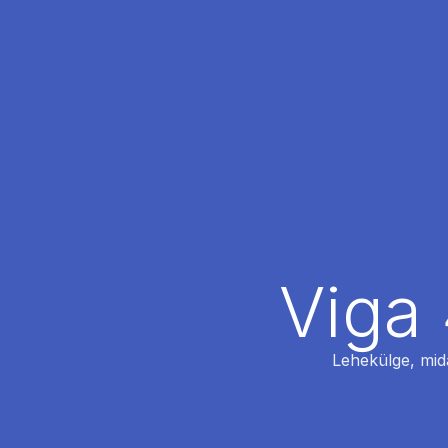
Viga 
Lehekülge, mida 