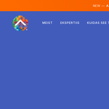
NEW —
AI
Austria
MEIST
EKSPERTIIS
KUIDAS SEE
Soome
Island
Luksemburg
Rootsi
Ühendkuningriik
Albaania
Tšehhi
Ungari
Põhja-Makedoonia