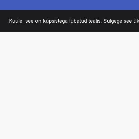
Kuule, see on küpsistega lubatud teatis. Sulgege see ük
2008
+
ESTABLISHED
KIRGLIK MEESKO