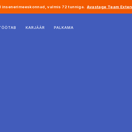
 insenerimeeskonnad, valmis 72 tunniga.
Avastage Team Exten
Belgia
 TÖÖTAB
KARJÄÄR
PALKAMA
Prantsusmaa
Iirimaa
Holland
Šveits
Ameerika Ühendriigid
Bosnia ja Hertsegoviina
Eesti
Läti
Moldova