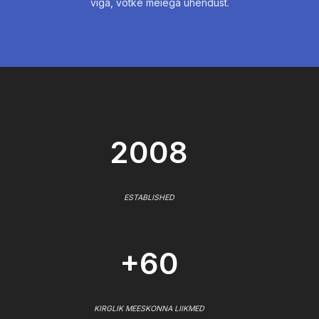
viga, võtke meiega ühendust.
2008
ESTABLISHED
+60
KIRGLIK MEESKONNA LIIKMED