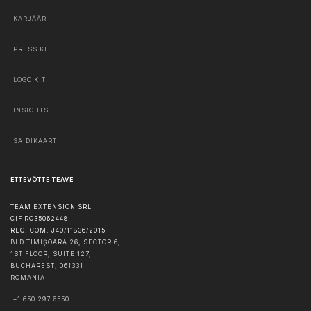
KARJÄÄR
PRESS KIT
LOGO KIT
INSIGHTS
SAIDIKAART
ETTEVÕTTE TEAVE
TEAM EXTENSION SRL
CIF RO35062448
REG. COM. J40/11836/2015
BLD TIMIȘOARA 26, SECTOR 6,
1ST FLOOR, SUITE 127,
BUCHAREST
,
061331
ROMANIA
+1 650 297 6550