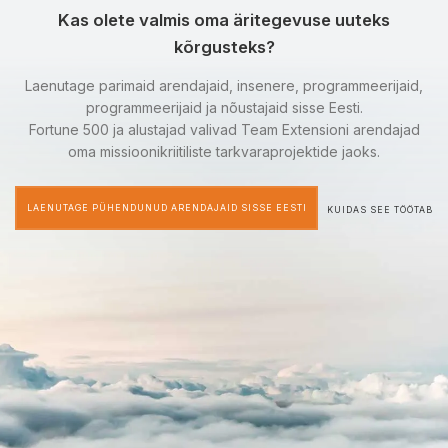
Kas olete valmis oma äritegevuse uuteks
kõrgusteks?
Laenutage parimaid arendajaid, insenere, programmeerijaid,
programmeerijaid ja nõustajaid sisse Eesti.
Fortune 500 ja alustajad valivad Team Extensioni arendajad
oma missioonikriitiliste tarkvaraprojektide jaoks.
LAENUTAGE PÜHENDUNUD ARENDAJAID SISSE EESTI
KUIDAS SEE TÖÖTAB