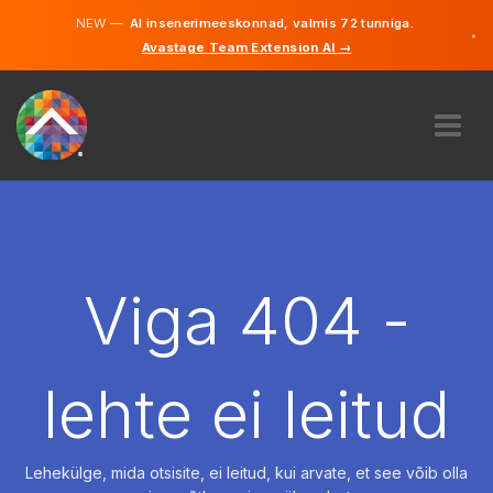
NEW —
AI insenerimeeskonnad, valmis 72 tunniga.
×
Avastage Team Extension AI →
Eesti
Inglise
MEIST
EKSPERTIIS
KUIDAS SEE TÖÖTAB
KARJÄÄR
Viga 404 -
PALKAMA
EESTI
lehte ei leitud
ET
ALUSTAMA
Lehekülge, mida otsisite, ei leitud, kui arvate, et see võib olla