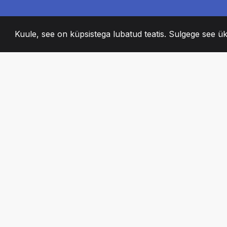
Kuule, see on küpsistega lubatud teatis. Sulgege see ük
2008
+
ESTABLISHED
KIRGLIK MEESKO