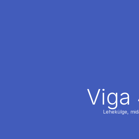
Viga 
Lehekülge, mida 