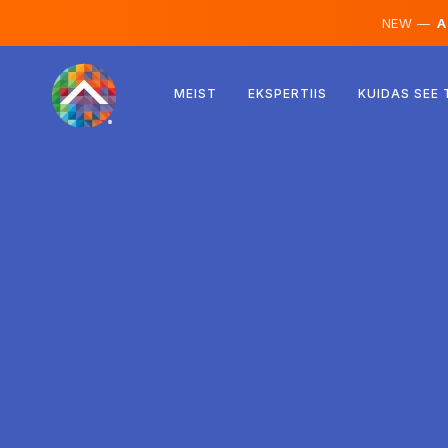
NEW —
AI
Austria
MEIST
EKSPERTIIS
KUIDAS SEE
Soome
Island
Luksemburg
Rootsi
Ühendkuningriik
Albaania
Tšehhi
Ungari
Põhja-Makedoonia