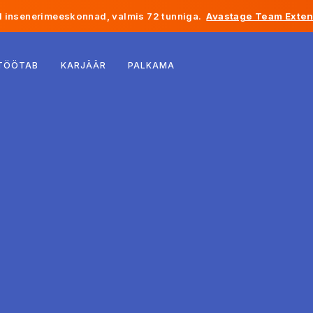
 insenerimeeskonnad, valmis 72 tunniga.
Avastage Team Exten
Belgia
 TÖÖTAB
KARJÄÄR
PALKAMA
Prantsusmaa
Iirimaa
Holland
Šveits
Ameerika Ühendriigid
Bosnia ja Hertsegoviina
Eesti
Läti
Moldova