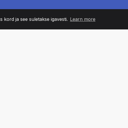
s kord ja see suletakse igavesti.
Learn more
60
+36
7
NNA LIIKMED
COUNTRIES
BÜRO