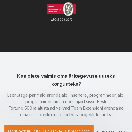
ISO 9001:2015
Kas olete valmis oma äritegevuse uuteks
kõrgusteks?
Laenutage parimaid arendajaid, insenere, programmeerijaid,
programmeerijaid ja nõustajaid sisse Eesti.
Fortune 500 ja alustajad valivad Team Extensioni arendajad
oma missioonikriitiliste tarkvaraprojektide jaoks.
LAENUTAGE PÜHENDUNUD ARENDAJAID SISSE EESTI
KUIDAS SEE TÖÖTAB