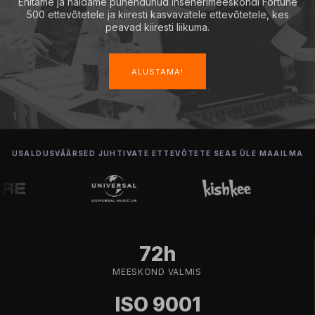
Ehitame ja haldame pühendunud insenerimeeskondi Fortune
500 ettevõtetele ja kiiresti kasvavatele ettevõtetele, kes
peavad kiiresti liikuma.
ALUSTAMA!
USALDUSVÄÄRSED JUHTIVATE ETTEVÕTETE SEAS ÜLE MAAILMA
72h
MEESKOND VALMIS
ISO 9001