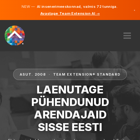
NEW —
AI insenerimeeskonnad, valmis 72 tunniga.
×
Avastage Team Extension AI →
Eesti
Inglise
MEIST
EKSPERTIIS
KUIDAS SEE TÖÖTAB
ASUT. 2008 · TEAM EXTENSION® STANDARD
KARJÄÄR
LAENUTAGE
PALKAMA
PÜHENDUNUD
EESTI
ARENDAJAID
ET
SISSE EESTI
ALUSTAMA