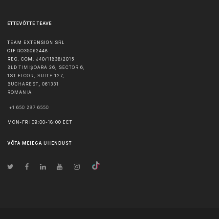
ETTEVÕTTE TEAVE
TEAM EXTENSION SRL
CIF RO35062448
REG. COM. J40/11836/2015
BLD TIMIȘOARA 26, SECTOR 6,
1ST FLOOR, SUITE 127,
BUCHAREST
,
061331
ROMANIA
+1 650 297 6550
MON-FRI 09:00-18:00 EET
VÕTA MEIEGA ÜHENDUST