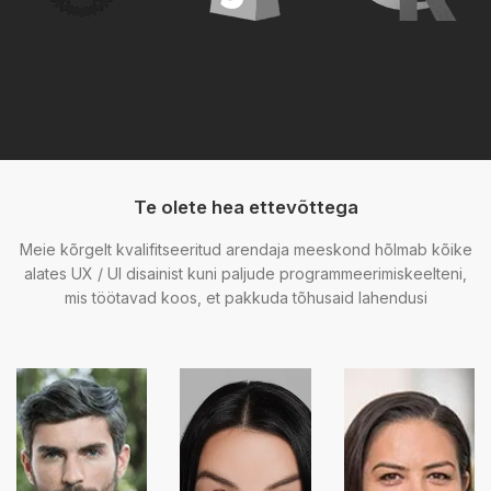
Te olete hea ettevõttega
Meie kõrgelt kvalifitseeritud arendaja meeskond hõlmab kõike
alates UX / UI disainist kuni paljude programmeerimiskeelteni,
mis töötavad koos, et pakkuda tõhusaid lahendusi