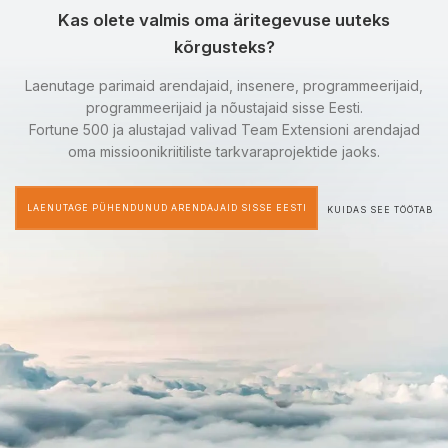
Kas olete valmis oma äritegevuse uuteks
kõrgusteks?
Laenutage parimaid arendajaid, insenere, programmeerijaid,
programmeerijaid ja nõustajaid sisse Eesti.
Fortune 500 ja alustajad valivad Team Extensioni arendajad
oma missioonikriitiliste tarkvaraprojektide jaoks.
LAENUTAGE PÜHENDUNUD ARENDAJAID SISSE EESTI
KUIDAS SEE TÖÖTAB