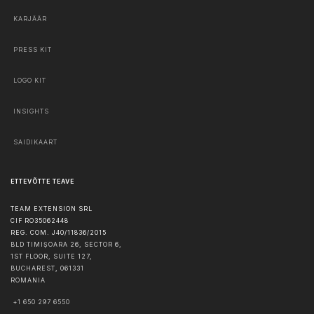
KARJÄÄR
PRESS KIT
LOGO KIT
INSIGHTS
SAIDIKAART
ETTEVÕTTE TEAVE
TEAM EXTENSION SRL
CIF RO35062448
REG. COM. J40/11836/2015
BLD TIMIȘOARA 26, SECTOR 6,
1ST FLOOR, SUITE 127,
BUCHAREST
,
061331
ROMANIA
+1 650 297 6550