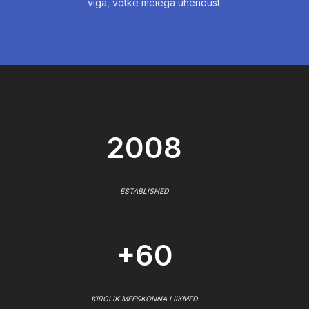
viga, võtke meiega ühendust.
2008
ESTABLISHED
+60
KIRGLIK MEESKONNA LIIKMED