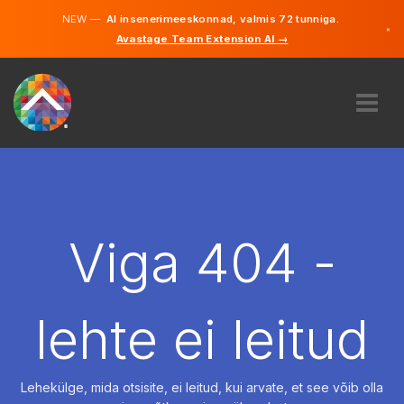
NEW —
AI insenerimeeskonnad, valmis 72 tunniga.
×
Avastage Team Extension AI →
Eesti
Inglise
MEIST
EKSPERTIIS
KUIDAS SEE TÖÖTAB
KARJÄÄR
Viga 404 -
PALKAMA
EESTI
lehte ei leitud
ET
ALUSTAMA
Lehekülge, mida otsisite, ei leitud, kui arvate, et see võib olla