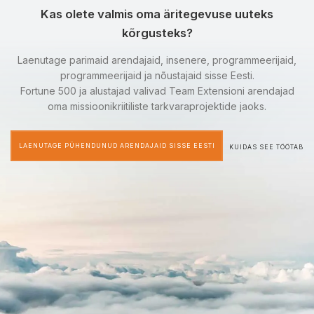
Kas olete valmis oma äritegevuse uuteks
kõrgusteks?
Laenutage parimaid arendajaid, insenere, programmeerijaid,
programmeerijaid ja nõustajaid sisse Eesti.
Fortune 500 ja alustajad valivad Team Extensioni arendajad
oma missioonikriitiliste tarkvaraprojektide jaoks.
LAENUTAGE PÜHENDUNUD ARENDAJAID SISSE EESTI
KUIDAS SEE TÖÖTAB