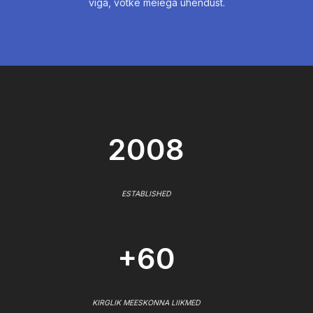
viga, võtke meiega ühendust.
2008
ESTABLISHED
+60
KIRGLIK MEESKONNA LIIKMED