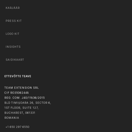
KARJÄÄR
PRESS KIT
LOGO KIT
INSIGHTS
SAIDIKAART
ETTEVÕTTE TEAVE
TEAM EXTENSION SRL
CIF RO35062448
REG. COM. J40/11836/2015
BLD TIMIȘOARA 26, SECTOR 6,
1ST FLOOR, SUITE 127,
BUCHAREST
,
061331
ROMANIA
+1 650 297 6550