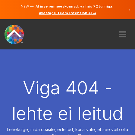
NEW —
AI insenerimeeskonnad, valmis 72 tunniga.
×
Avastage Team Extension AI →
Eesti
Inglise
MEIST
EKSPERTIIS
KUIDAS SEE TÖÖTAB
KARJÄÄR
Viga 404 -
PALKAMA
EESTI
lehte ei leitud
ET
ALUSTAMA
Lehekülge, mida otsisite, ei leitud, kui arvate, et see võib olla