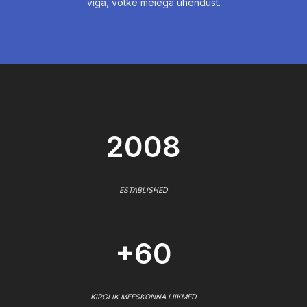
viga, võtke meiega ühendust.
2008
ESTABLISHED
+60
KIRGLIK MEESKONNA LIIKMED