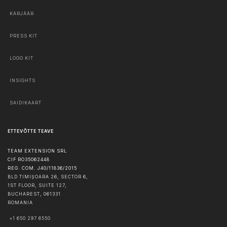
KARJÄÄR
PRESS KIT
LOGO KIT
INSIGHTS
SAIDIKAART
ETTEVÕTTE TEAVE
TEAM EXTENSION SRL
CIF RO35062448
REG. COM. J40/11836/2015
BLD TIMIȘOARA 26, SECTOR 6,
1ST FLOOR, SUITE 127,
BUCHAREST
,
061331
ROMANIA
+1 650 297 6550