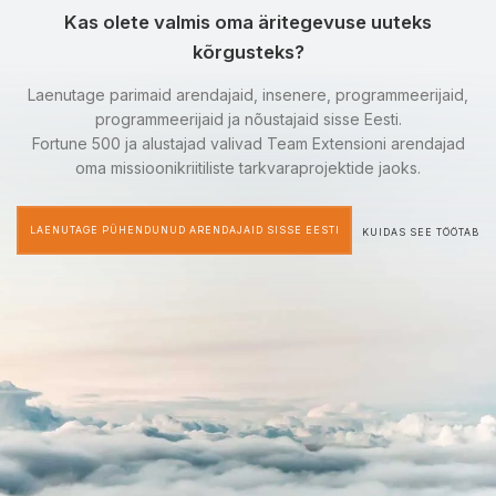
Kas olete valmis oma äritegevuse uuteks
kõrgusteks?
Laenutage parimaid arendajaid, insenere, programmeerijaid,
programmeerijaid ja nõustajaid sisse Eesti.
Fortune 500 ja alustajad valivad Team Extensioni arendajad
oma missioonikriitiliste tarkvaraprojektide jaoks.
LAENUTAGE PÜHENDUNUD ARENDAJAID SISSE EESTI
KUIDAS SEE TÖÖTAB