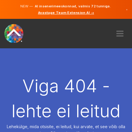
NEW —
AI insenerimeeskonnad, valmis 72 tunniga.
×
Avastage Team Extension AI →
Eesti
Inglise
MEIST
EKSPERTIIS
KUIDAS SEE TÖÖTAB
KARJÄÄR
Viga 404 -
PALKAMA
EESTI
lehte ei leitud
ET
ALUSTAMA
Lehekülge, mida otsisite, ei leitud, kui arvate, et see võib olla