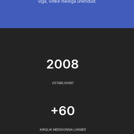
viga, võtke meiega ühendust.
2008
ESTABLISHED
+60
KIRGLIK MEESKONNA LIIKMED