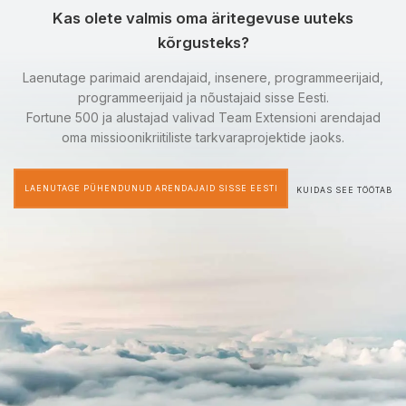
Kas olete valmis oma äritegevuse uuteks
kõrgusteks?
Laenutage parimaid arendajaid, insenere, programmeerijaid,
programmeerijaid ja nõustajaid sisse Eesti.
Fortune 500 ja alustajad valivad Team Extensioni arendajad
oma missioonikriitiliste tarkvaraprojektide jaoks.
LAENUTAGE PÜHENDUNUD ARENDAJAID SISSE EESTI
KUIDAS SEE TÖÖTAB