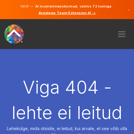
NEW —
AI insenerimeeskonnad, valmis 72 tunniga.
×
Avastage Team Extension AI →
Eesti
Inglise
MEIST
EKSPERTIIS
KUIDAS SEE TÖÖTAB
KARJÄÄR
Viga 404 -
PALKAMA
EESTI
lehte ei leitud
ET
ALUSTAMA
Lehekülge, mida otsisite, ei leitud, kui arvate, et see võib olla