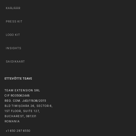
KARJÄÄR
PRESS KIT
LOGO KIT
INSIGHTS
SAIDIKAART
ETTEVÕTTE TEAVE
TEAM EXTENSION SRL
CIF RO35062448
REG. COM. J40/11836/2015
BLD TIMIȘOARA 26, SECTOR 6,
1ST FLOOR, SUITE 127,
BUCHAREST
,
061331
ROMANIA
+1 650 297 6550