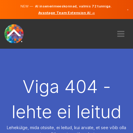
NEW —
AI insenerimeeskonnad, valmis 72 tunniga.
×
Avastage Team Extension AI →
Eesti
Inglise
MEIST
EKSPERTIIS
KUIDAS SEE TÖÖTAB
KARJÄÄR
Viga 404 -
PALKAMA
EESTI
lehte ei leitud
ET
ALUSTAMA
Lehekülge, mida otsisite, ei leitud, kui arvate, et see võib olla