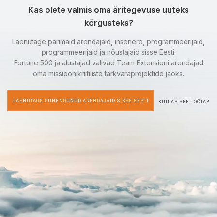
Kas olete valmis oma äritegevuse uuteks
kõrgusteks?
Laenutage parimaid arendajaid, insenere, programmeerijaid,
programmeerijaid ja nõustajaid sisse Eesti.
Fortune 500 ja alustajad valivad Team Extensioni arendajad
oma missioonikriitiliste tarkvaraprojektide jaoks.
LAENUTAGE PÜHENDUNUD ARENDAJAID SISSE EESTI
KUIDAS SEE TÖÖTAB