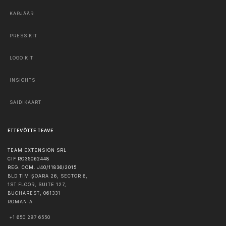
KARJÄÄR
PRESS KIT
LOGO KIT
INSIGHTS
SAIDIKAART
ETTEVÕTTE TEAVE
TEAM EXTENSION SRL
CIF RO35062448
REG. COM. J40/11836/2015
BLD TIMIȘOARA 26, SECTOR 6,
1ST FLOOR, SUITE 127,
BUCHAREST
,
061331
ROMANIA
+1 650 297 6550