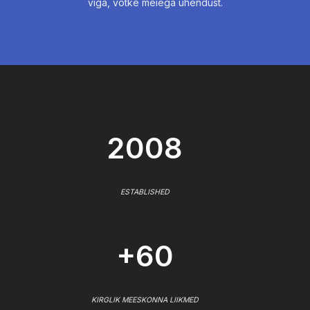
viga, võtke meiega ühendust.
2008
ESTABLISHED
+60
KIRGLIK MEESKONNA LIIKMED