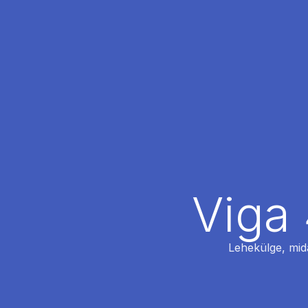
Viga 
Lehekülge, mida 