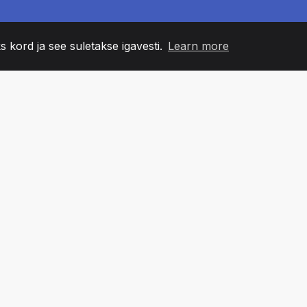
s kord ja see suletakse igavesti.
Learn more
60
+36
7
NNA LIIKMED
COUNTRIES
BÜRO