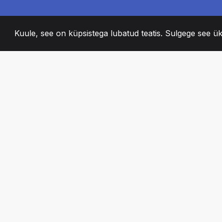
Kuule, see on küpsistega lubatud teatis. Sulgege see ük
2008
+
ESTABLISHED
KIRGLIK MEESKO