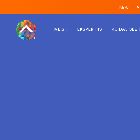
NEW —
AI
Austria
MEIST
EKSPERTIIS
KUIDAS SEE
Soome
Island
Luksemburg
Rootsi
Ühendkuningriik
Albaania
Tšehhi
Ungari
Põhja-Makedoonia