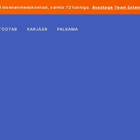
 insenerimeeskonnad, valmis 72 tunniga.
Avastage Team Exten
Belgia
 TÖÖTAB
KARJÄÄR
PALKAMA
Prantsusmaa
Iirimaa
Holland
Šveits
Ameerika Ühendriigid
Bosnia ja Hertsegoviina
Eesti
Läti
Moldova