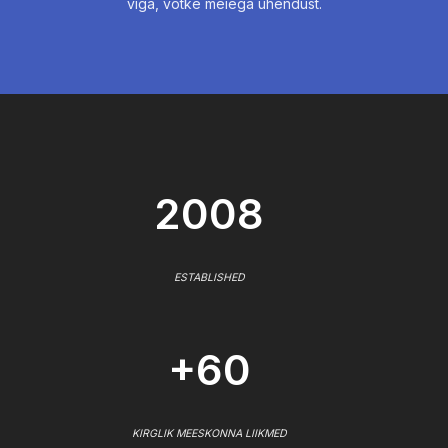
viga, võtke meiega ühendust.
2008
ESTABLISHED
+60
KIRGLIK MEESKONNA LIIKMED