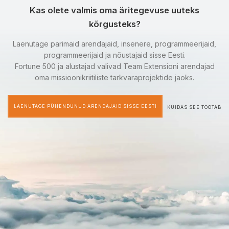
Kas olete valmis oma äritegevuse uuteks
kõrgusteks?
Laenutage parimaid arendajaid, insenere, programmeerijaid,
programmeerijaid ja nõustajaid sisse Eesti.
Fortune 500 ja alustajad valivad Team Extensioni arendajad
oma missioonikriitiliste tarkvaraprojektide jaoks.
LAENUTAGE PÜHENDUNUD ARENDAJAID SISSE EESTI
KUIDAS SEE TÖÖTAB