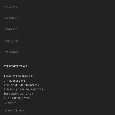
KARJÄÄR
PRESS KIT
LOGO KIT
INSIGHTS
SAIDIKAART
ETTEVÕTTE TEAVE
TEAM EXTENSION SRL
CIF RO35062448
REG. COM. J40/11836/2015
BLD TIMIȘOARA 26, SECTOR 6,
1ST FLOOR, SUITE 127,
BUCHAREST
,
061331
ROMANIA
+1 650 297 6550