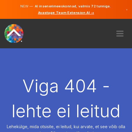
NEW —
AI insenerimeeskonnad, valmis 72 tunniga.
×
Avastage Team Extension AI →
Eesti
Inglise
MEIST
EKSPERTIIS
KUIDAS SEE TÖÖTAB
KARJÄÄR
Viga 404 -
PALKAMA
EESTI
lehte ei leitud
ET
ALUSTAMA
Lehekülge, mida otsisite, ei leitud, kui arvate, et see võib olla