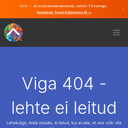
NEW —
AI insenerimeeskonnad, valmis 72 tunniga.
×
Avastage Team Extension AI →
Eesti
Inglise
MEIST
EKSPERTIIS
KUIDAS SEE TÖÖTAB
KARJÄÄR
Viga 404 -
PALKAMA
EESTI
lehte ei leitud
ET
ALUSTAMA
Lehekülge, mida otsisite, ei leitud, kui arvate, et see võib olla