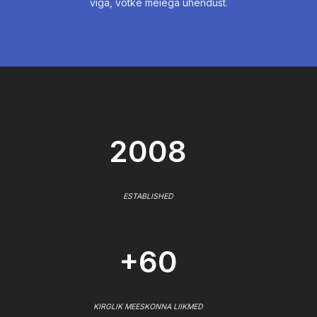
viga, võtke meiega ühendust.
2008
ESTABLISHED
+60
KIRGLIK MEESKONNA LIIKMED