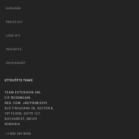
KARJÄÄR
PRESS KIT
LOGO KIT
INSIGHTS
SAIDIKAART
ETTEVÕTTE TEAVE
TEAM EXTENSION SRL
CIF RO35062448
REG. COM. J40/11836/2015
BLD TIMIȘOARA 26, SECTOR 6,
1ST FLOOR, SUITE 127,
BUCHAREST
,
061331
ROMANIA
+1 650 297 6550