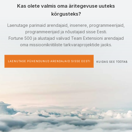
Kas olete valmis oma äritegevuse uuteks
kõrgusteks?
Laenutage parimaid arendajaid, insenere, programmeerijaid,
programmeerijaid ja nõustajaid sisse Eesti.
Fortune 500 ja alustajad valivad Team Extensioni arendajad
oma missioonikriitiliste tarkvaraprojektide jaoks.
LAENUTAGE PÜHENDUNUD ARENDAJAID SISSE EESTI
KUIDAS SEE TÖÖTAB