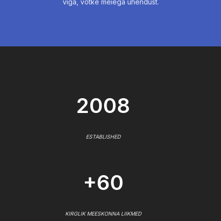
viga, võtke meiega ühendust.
2008
ESTABLISHED
+60
KIRGLIK MEESKONNA LIIKMED