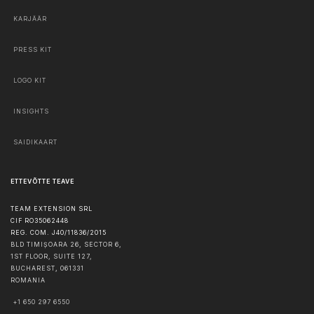
KARJÄÄR
PRESS KIT
LOGO KIT
INSIGHTS
SAIDIKAART
ETTEVÕTTE TEAVE
TEAM EXTENSION SRL
CIF RO35062448
REG. COM. J40/11836/2015
BLD TIMIȘOARA 26, SECTOR 6,
1ST FLOOR, SUITE 127,
BUCHAREST
,
061331
ROMANIA
+1 650 297 6550