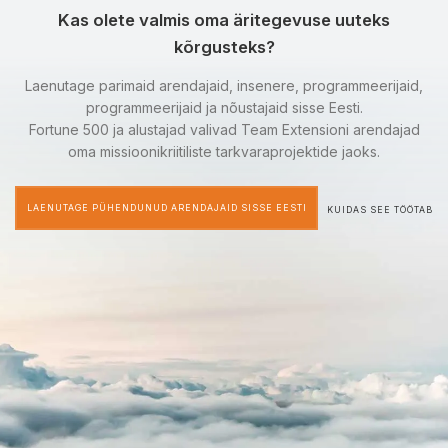
Kas olete valmis oma äritegevuse uuteks
kõrgusteks?
Laenutage parimaid arendajaid, insenere, programmeerijaid,
programmeerijaid ja nõustajaid sisse Eesti.
Fortune 500 ja alustajad valivad Team Extensioni arendajad
oma missioonikriitiliste tarkvaraprojektide jaoks.
LAENUTAGE PÜHENDUNUD ARENDAJAID SISSE EESTI
KUIDAS SEE TÖÖTAB