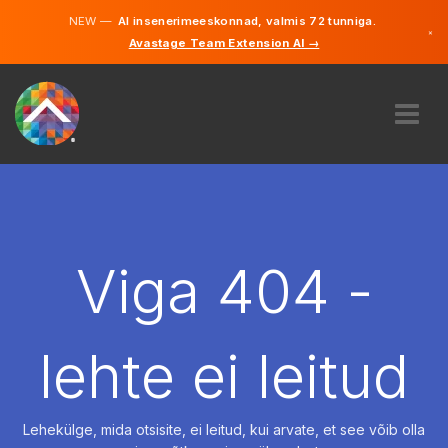
NEW —
AI insenerimeeskonnad, valmis 72 tunniga.
×
Avastage Team Extension AI →
Eesti
Inglise
MEIST
EKSPERTIIS
KUIDAS SEE TÖÖTAB
KARJÄÄR
Viga 404 -
PALKAMA
EESTI
lehte ei leitud
ET
ALUSTAMA
Lehekülge, mida otsisite, ei leitud, kui arvate, et see võib olla