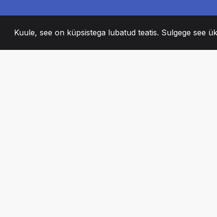
Kuule, see on küpsistega lubatud teatis. Sulgege see ük
2008
+
ESTABLISHED
KIRGLIK MEESKO