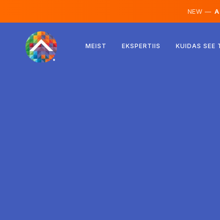
NEW —
AI
Austria
MEIST
EKSPERTIIS
KUIDAS SEE
Soome
Island
Luksemburg
Rootsi
Ühendkuningriik
Albaania
Tšehhi
Ungari
Põhja-Makedoonia