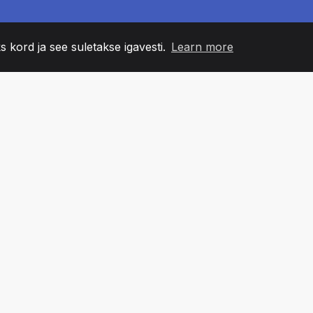
s kord ja see suletakse igavesti.
Learn more
60
+36
7
NNA LIIKMED
COUNTRIES
BÜRO