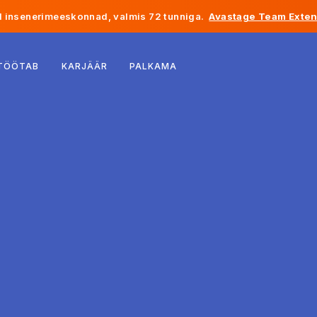
 insenerimeeskonnad, valmis 72 tunniga.
Avastage Team Exten
Belgia
 TÖÖTAB
KARJÄÄR
PALKAMA
Prantsusmaa
Iirimaa
Holland
Šveits
Ameerika Ühendriigid
Bosnia ja Hertsegoviina
Eesti
Läti
Moldova