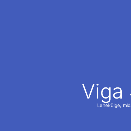
Viga 
Lehekülge, mida 