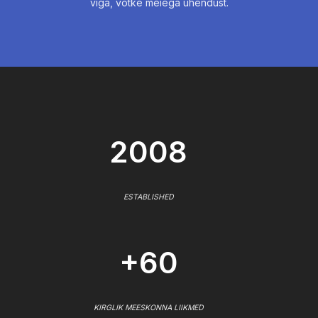
viga, võtke meiega ühendust.
2008
ESTABLISHED
+60
KIRGLIK MEESKONNA LIIKMED