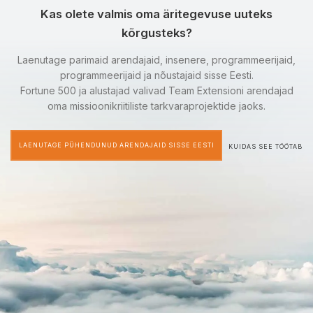
Kas olete valmis oma äritegevuse uuteks
kõrgusteks?
Laenutage parimaid arendajaid, insenere, programmeerijaid,
programmeerijaid ja nõustajaid sisse Eesti.
Fortune 500 ja alustajad valivad Team Extensioni arendajad
oma missioonikriitiliste tarkvaraprojektide jaoks.
LAENUTAGE PÜHENDUNUD ARENDAJAID SISSE EESTI
KUIDAS SEE TÖÖTAB