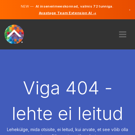
NEW —
AI insenerimeeskonnad, valmis 72 tunniga.
×
Avastage Team Extension AI →
Eesti
Inglise
MEIST
EKSPERTIIS
KUIDAS SEE TÖÖTAB
KARJÄÄR
Viga 404 -
PALKAMA
EESTI
lehte ei leitud
ET
ALUSTAMA
Lehekülge, mida otsisite, ei leitud, kui arvate, et see võib olla