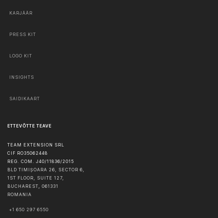
KARJÄÄR
PRESS KIT
LOGO KIT
INSIGHTS
SAIDIKAART
ETTEVÕTTE TEAVE
TEAM EXTENSION SRL
CIF RO35062448
REG. COM. J40/11836/2015
BLD TIMIȘOARA 26, SECTOR 6,
1ST FLOOR, SUITE 127,
BUCHAREST
,
061331
ROMANIA
+1 650 297 6550