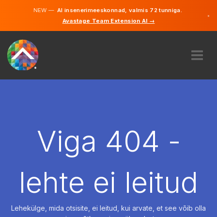
NEW —
AI insenerimeeskonnad, valmis 72 tunniga.
×
Avastage Team Extension AI →
Eesti
Inglise
MEIST
EKSPERTIIS
KUIDAS SEE TÖÖTAB
KARJÄÄR
Viga 404 -
PALKAMA
EESTI
lehte ei leitud
ET
ALUSTAMA
Lehekülge, mida otsisite, ei leitud, kui arvate, et see võib olla