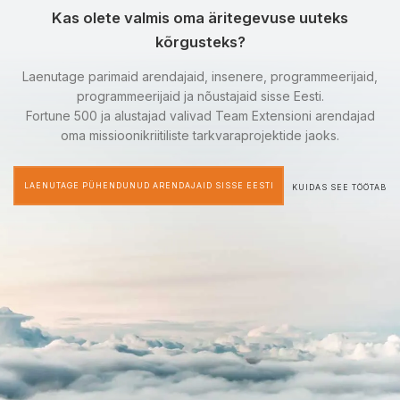
Kas olete valmis oma äritegevuse uuteks
kõrgusteks?
Laenutage parimaid arendajaid, insenere, programmeerijaid,
programmeerijaid ja nõustajaid sisse Eesti.
Fortune 500 ja alustajad valivad Team Extensioni arendajad
oma missioonikriitiliste tarkvaraprojektide jaoks.
LAENUTAGE PÜHENDUNUD ARENDAJAID SISSE EESTI
KUIDAS SEE TÖÖTAB