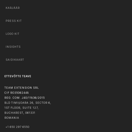
KARJÄÄR
PRESS KIT
LOGO KIT
INSIGHTS
SAIDIKAART
ETTEVÕTTE TEAVE
TEAM EXTENSION SRL
CIF RO35062448
REG. COM. J40/11836/2015
BLD TIMIȘOARA 26, SECTOR 6,
1ST FLOOR, SUITE 127,
BUCHAREST
,
061331
ROMANIA
+1 650 297 6550