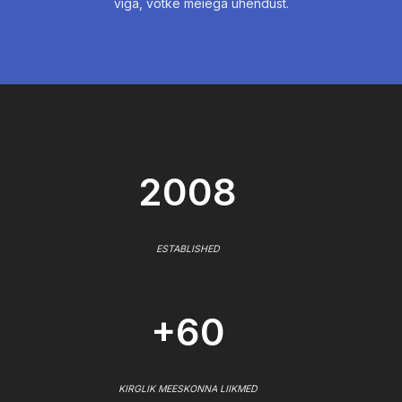
viga, võtke meiega ühendust.
2008
ESTABLISHED
+60
KIRGLIK MEESKONNA LIIKMED