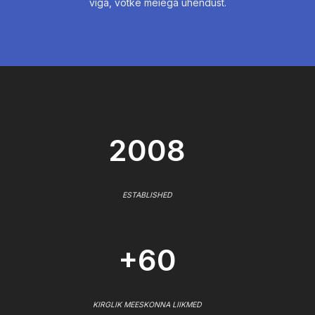
viga, võtke meiega ühendust.
2008
ESTABLISHED
+60
KIRGLIK MEESKONNA LIIKMED