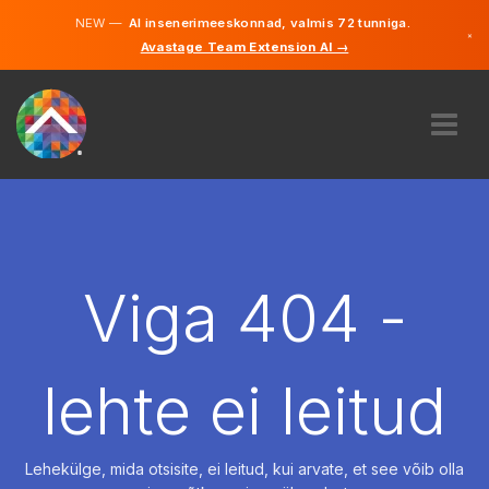
NEW —
AI insenerimeeskonnad, valmis 72 tunniga.
×
Avastage Team Extension AI →
Eesti
Inglise
MEIST
EKSPERTIIS
KUIDAS SEE TÖÖTAB
KARJÄÄR
Viga 404 -
PALKAMA
EESTI
lehte ei leitud
ET
ALUSTAMA
Lehekülge, mida otsisite, ei leitud, kui arvate, et see võib olla