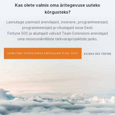
Kas olete valmis oma äritegevuse uuteks
kõrgusteks?
Laenutage parimaid arendajaid, insenere, programmeerijaid,
programmeerijaid ja nõustajaid sisse Eesti.
Fortune 500 ja alustajad valivad Team Extensioni arendajad
oma missioonikriitiliste tarkvaraprojektide jaoks.
LAENUTAGE PÜHENDUNUD ARENDAJAID SISSE EESTI
KUIDAS SEE TÖÖTAB