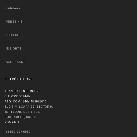
KARJÄÄR
PRESS KIT
LOGO KIT
INSIGHTS
SAIDIKAART
ETTEVÕTTE TEAVE
TEAM EXTENSION SRL
CIF RO35062448
REG. COM. J40/11836/2015
BLD TIMIȘOARA 26, SECTOR 6,
1ST FLOOR, SUITE 127,
BUCHAREST
,
061331
ROMANIA
+1 650 297 6550